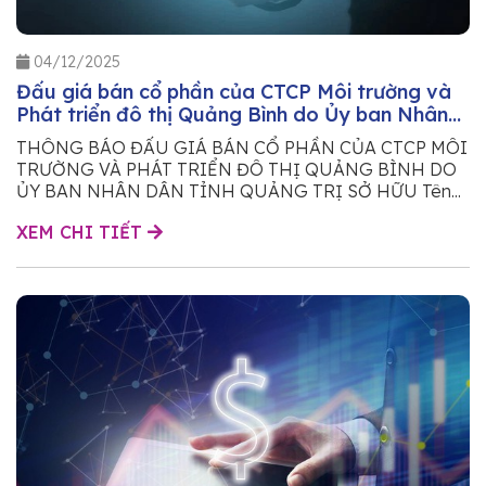
04/12/2025
Đấu giá bán cổ phần của CTCP Môi trường và
Phát triển đô thị Quảng Bình do Ủy ban Nhân
dân tỉnh Quảng Trị sở hữu
THÔNG BÁO ĐẤU GIÁ BÁN CỔ PHẦN CỦA CTCP MÔI
TRƯỜNG VÀ PHÁT TRIỂN ĐÔ THỊ QUẢNG BÌNH DO
ỦY BAN NHÂN DÂN TỈNH QUẢNG TRỊ SỞ HỮU Tên...
XEM CHI TIẾT