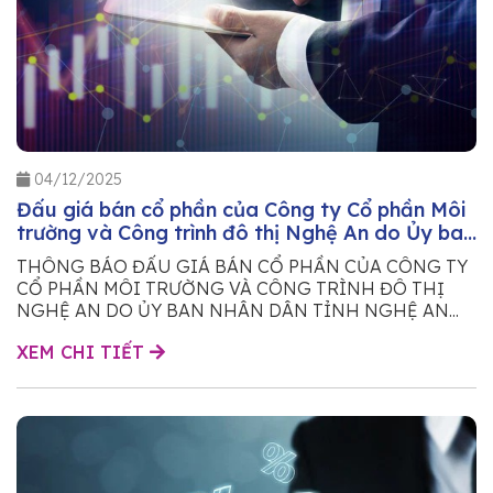
04/12/2025
Đấu giá bán cổ phần của Công ty Cổ phần Môi
trường và Công trình đô thị Nghệ An do Ủy ban
Nhân dân tỉnh Nghệ An sở hữu
THÔNG BÁO ĐẤU GIÁ BÁN CỔ PHẦN CỦA CÔNG TY
CỔ PHẦN MÔI TRƯỜNG VÀ CÔNG TRÌNH ĐÔ THỊ
NGHỆ AN DO ỦY BAN NHÂN DÂN TỈNH NGHỆ AN...
XEM CHI TIẾT