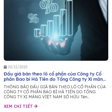
03/12/2025
Đấu giá bán theo lô cổ phần của Công ty Cổ
phần Bao bì Hà Tiên do Tổng Công ty Xi măng
Việt Nam sở hữu
THÔNG BÁO ĐẤU GIÁ BÁN THEO LÔ CỔ PHẦN CỦA
CÔNG TY CỔ PHẦN BAO BÌ HÀ TIÊN DO TỔNG
CÔNG TY XI MĂNG VIỆT NAM SỞ HỮU Tên...
XEM CHI TIẾT