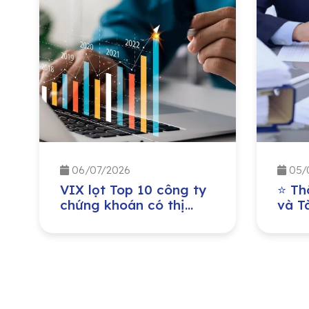
06/07/2026
05/
VIX lọt Top 10 công ty
⭐ Th
chứng khoán có thị
và Tà
phần môi giới cổ phiếu
đồng
trên thị trường niêm yết
niên
HNX lớn nhất trong
Quý II/2026