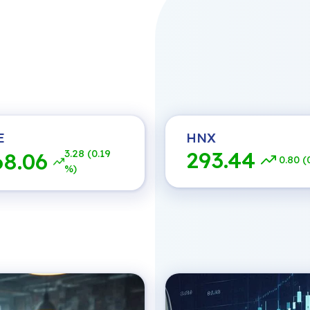
E
HNX
293.44
3.28 (0.19
68.06
0.80 (
%)