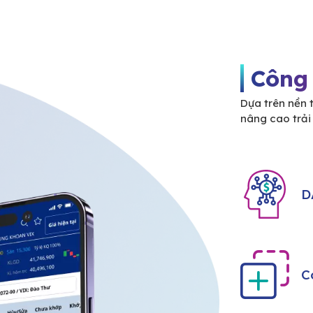
Công
Dựa trên nền 
nâng cao trả
D
C