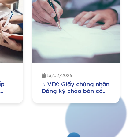
13/02/2026
ấp
⭐ VIX: Giấy chứng nhận
Đăng ký chào bán cổ
u tư
phiếu ra công chúng
à