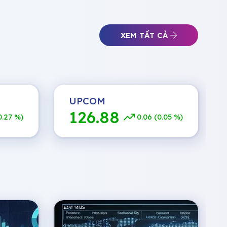
XEM TẤT CẢ
UPCOM
126.88
0.27 %)
0.06 (0.05 %)