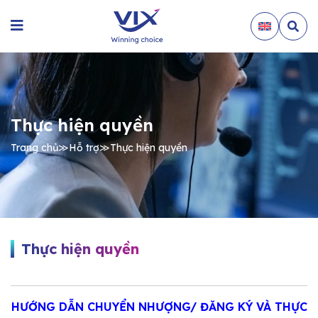
Thực hiện quyền
Trang chủ
≫
Hỗ trợ
≫
Thực hiện quyền
Thực hiện quyền
HƯỚNG DẪN CHUYỂN NHƯỢNG/ ĐĂNG KÝ VÀ THỰC