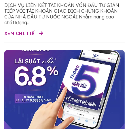
đầu tư nước ngoài
DỊCH VỤ LIÊN KẾT TÀI KHOẢN VỐN ĐẦU TƯ GIÁN
TIẾP VỚI TÀI KHOẢN GIAO DỊCH CHỨNG KHOÁN
CỦA NHÀ ĐẦU TƯ NƯỚC NGOÀI Nhằm nâng cao
chất lượng...
XEM CHI TIẾT