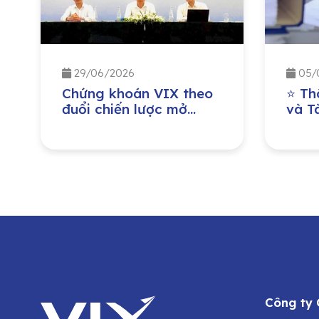
29/06/2026
05/
Chứng khoán VIX theo
⭐ Th
đuổi chiến lược mở
và Tà
rộng quy mô vốn, tăng
đồng
năng lực cho vay
niên
margin
Công ty