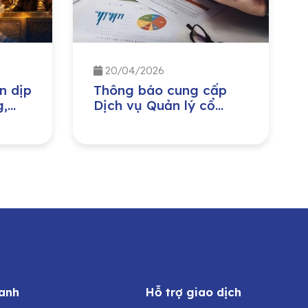
20/04/2026
n dịp
Thông báo cung cấp
g,
Dịch vụ Quản lý cổ
iền
đông cho CTCP Đầu tư
ày
Nước sạch Sông Đà
anh
Hỗ trợ giao dịch