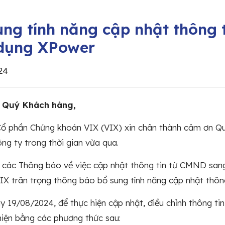
ung tính năng cập nhật thông 
dụng XPower
24
: Quý Khách hàng,
ổ phần Chứng khoán VIX (VIX) xin chân thành cảm ơn Quý
ng ty trong thời gian vừa qua.
 các Thông báo về việc cập nhật thông tin từ CMND san
X trân trọng thông báo bổ sung tính năng cập nhật thô
y 19/08/2024, để thực hiện cập nhật, điều chỉnh thông t
hiện bằng các phương thức sau: