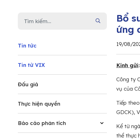
Bổ s
ứng 
19/08/20
Tin tức
Tin từ VIX
Kính gửi
Công ty C
Đấu giá
vụ của Cô
Tiếp theo
Thực hiện quyền
GDCK), VI
Báo cáo phân tích
Kể từ ngà
thể thực 