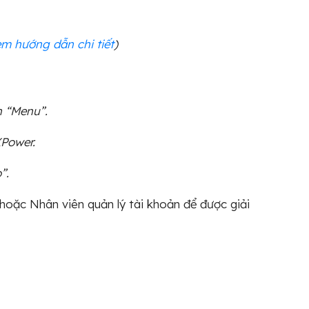
em hướng dẫn chi tiết
)
h “Menu”.
XPower.
”.
hoặc Nhân viên quản lý tài khoản để được giải