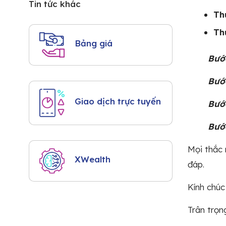
Tin tức khác
Th
Th
Bảng giá
Bướ
Bướ
Giao dịch trực tuyến
Bướ
Bướ
Mọi thắc 
XWealth
đáp.
Kính chúc
Trân trọn