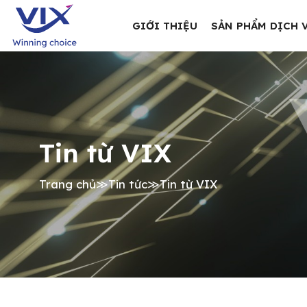
GIỚI THIỆU
SẢN PHẨM DỊCH 
Tin từ VIX
Trang chủ
≫
Tin tức
≫
Tin từ VIX