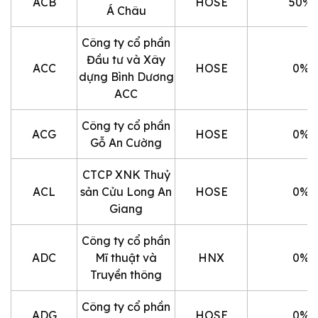
ACB
HOSE
50%
Á Châu
Công ty cổ phần
Đầu tư và Xây
ACC
HOSE
0%
dựng Bình Dương
ACC
Công ty cổ phần
ACG
HOSE
0%
Gỗ An Cường
CTCP XNK Thuỷ
ACL
sản Cửu Long An
HOSE
0%
Giang
Công ty cổ phần
ADC
Mĩ thuật và
HNX
0%
Truyền thông
Công ty cổ phần
ADG
HOSE
0%