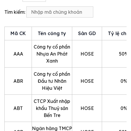
Tìm kiếm:
Mã CK
Tên công ty
Sàn GD
Tỷ lệ cho
Công ty cổ phần
AAA
Nhựa An Phát
HOSE
50%
Xanh
Công ty cổ phần
ABR
Đầu tư Nhãn
HOSE
0%
Hiệu Việt
CTCP Xuất nhập
ABT
khẩu Thuỷ sản
HOSE
0%
Bến Tre
Ngân hàng TMCP