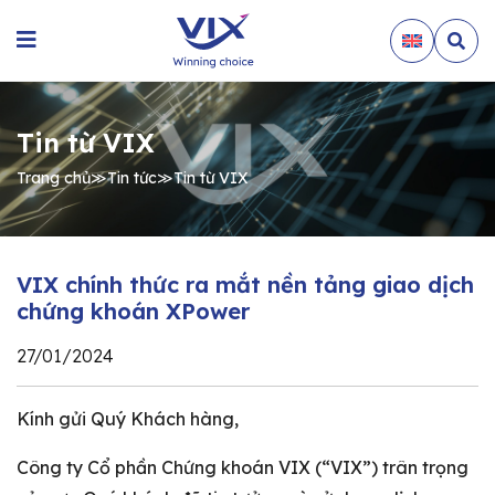
Tin từ VIX
Trang chủ
≫
Tin tức
≫
Tin từ VIX
VIX chính thức ra mắt nền tảng giao dịch
chứng khoán XPower
27/01/2024
Kính gửi Quý Khách hàng,
Công ty Cổ phần Chứng khoán VIX (“VIX”) trân trọng