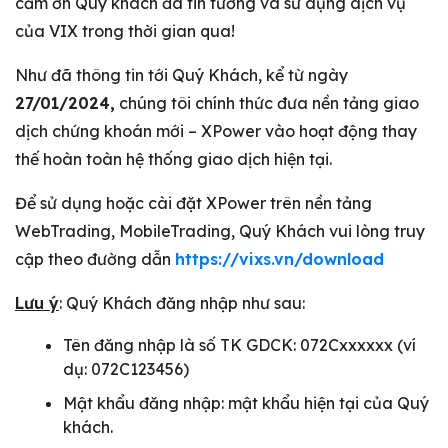
cảm ơn Quý khách đã tin tưởng và sử dụng dịch vụ
của VIX trong thời gian qua!
Như đã thông tin tới Quý Khách, kể từ ngày
27/01/2024,
chúng tôi chính thức đưa nền tảng giao
dịch chứng khoán mới – XPower vào hoạt động thay
thế hoàn toàn hệ thống giao dịch hiện tại.
Để sử dụng hoặc cài đặt XPower trên nền tảng
WebTrading, MobileTrading, Quý Khách vui lòng truy
cập theo đường dẫn
https://vixs.vn/download
Lưu ý
: Quý Khách đăng nhập như sau:
Tên đăng nhập là số TK GDCK: 072Cxxxxxx (ví
dụ: 072C123456)
Mật khẩu đăng nhập: mật khẩu hiện tại của Quý
khách.