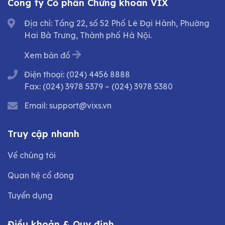
Công ty Cổ phần Chứng khoán VIX
Địa chỉ: Tầng 22, số 52 Phố Lê Đại Hành, Phường
Hai Bà Trưng, Thành phố Hà Nội.
Xem bản đồ
Điện thoại:
(024) 4456 8888
Fax:
(024) 3978 5379
–
(024) 3978 5380
Email:
support@vixs.vn
Truy cập nhanh
Về chúng tôi
Quan hệ cổ đông
Tuyển dụng
Điều khoản & Quy định