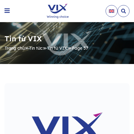
Tin từ VIX
Trang chủ
≫
Tin tức
≫
Tin từ VIX
≫
Page 37