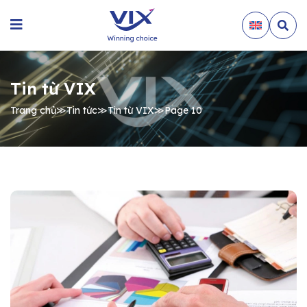
Tin từ VIX
Trang chủ
≫
Tin tức
≫
Tin từ VIX
≫
Page 10