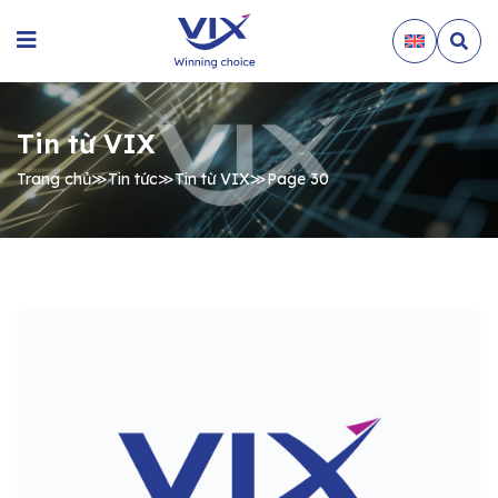
Tin từ VIX
Trang chủ
≫
Tin tức
≫
Tin từ VIX
≫
Page 30