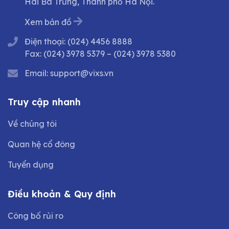
Hai Bà Trưng, Thành phố Hà Nội.
Xem bản đồ
Điện thoại:
(024) 4456 8888
Fax:
(024) 3978 5379
–
(024) 3978 5380
Email:
support@vixs.vn
Truy cập nhanh
Về chúng tôi
Quan hệ cổ đông
Tuyển dụng
Điều khoản & Quy định
Công bố rủi ro