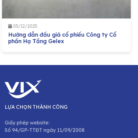
05/12/2025
Chào bán cạnh tranh cổ phần của Tập
đoàn Công nghiệp – Năng lượng Quốc gia
Việt Nam (PVN) đầu tư tại Tổng Công ty
Bảo dưỡng – Sửa chữa công trình Dầu khí,
Công ty cổ phần (PVMR)
LỰA CHỌN THÀNH CÔNG
Giấy phép website:
Số 94/GP-TTĐT ngày 11/09/2008