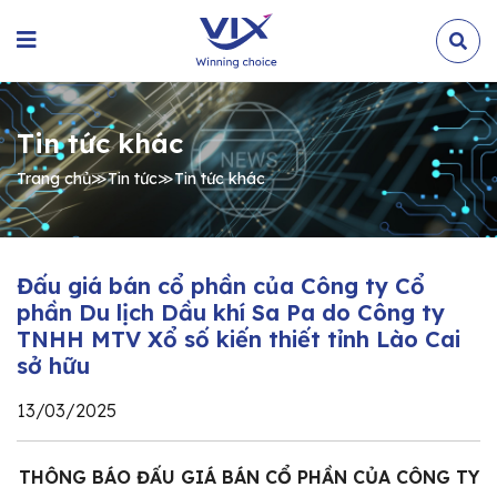
Tin tức khác
Trang chủ
≫
Tin tức
≫
Tin tức khác
Đấu giá bán cổ phần của Công ty Cổ
phần Du lịch Dầu khí Sa Pa do Công ty
TNHH MTV Xổ số kiến thiết tỉnh Lào Cai
sở hữu
13/03/2025
THÔNG BÁO ĐẤU GIÁ BÁN CỔ PHẦN CỦA CÔNG TY