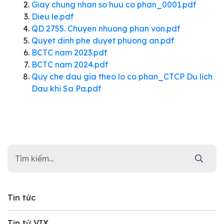
Giay chung nhan so huu co phan_0001.pdf
Dieu le.pdf
QD 2755. Chuyen nhuong phan von.pdf
Quyet dinh phe duyet phuong an.pdf
BCTC nam 2023.pdf
BCTC nam 2024.pdf
Quy che dau gia theo lo co phan_CTCP Du lich
Dau khi Sa Pa.pdf
Tin tức
Tin từ VIX