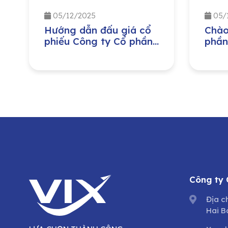
05/12/2025
05/
Hướng dẫn đấu giá cổ
Chào
phiếu Công ty Cổ phần
phần
Hạ Tầng Gelex
Công
lượn
Nam 
Tổng
dưỡn
trìn
cổ p
Công ty
Địa c
Hai B