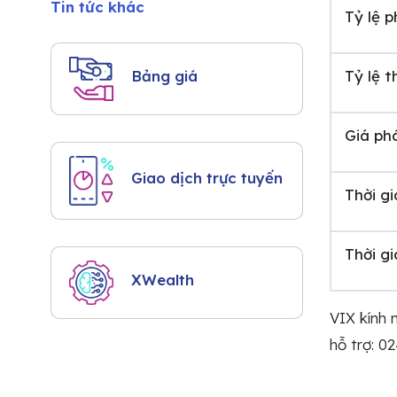
Tin tức khác
Tỷ lệ 
Tỷ lệ t
Bảng giá
Giá ph
Giao dịch trực tuyến
Thời g
Thời g
XWealth
VIX kính
hỗ trợ: 0