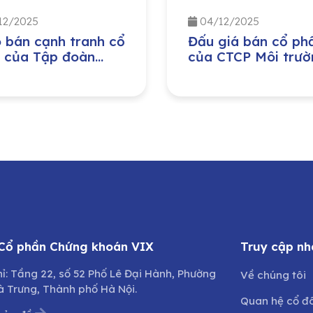
12/2025
04/12/2025
 bán cạnh tranh cổ
Đấu giá bán cổ ph
 của Tập đoàn
của CTCP Môi trườ
 nghiệp – Năng
và Phát triển đô th
g Quốc gia Việt
Quảng Bình do Ủy 
(PVN) đầu tư tại
Nhân dân tỉnh Quả
 Công ty Bảo
Trị sở hữu
g – Sửa chữa công
h Dầu khí, Công ty
hần (PVMR)
 Cổ phần Chứng khoán VIX
Truy cập nh
hỉ: Tầng 22, số 52 Phố Lê Đại Hành, Phường
Về chúng tôi
à Trưng, Thành phố Hà Nội.
Quan hệ cổ đ