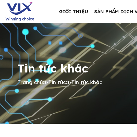
GIỚI THIỆU
SẢN PHẨM DỊCH 
Tin tức khác
Trang chủ
≫
Tin tức
≫
Tin tức khác