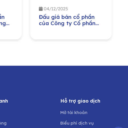
04/12/2025
ần
Đấu giá bán cổ phần
ng
của Công ty Cổ phần
ị
Môi trường và Công
ban
trình đô thị Nghệ An do
ng
Ủy ban Nhân dân tỉnh
Nghệ An sở hữu
anh
Hỗ trợ giao dịch
Mở tài khoản
ông
Biểu phí dịch vụ