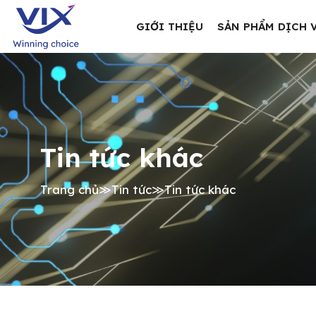
GIỚI THIỆU
SẢN PHẨM DỊCH 
Tin tức khác
Trang chủ
≫
Tin tức
≫
Tin tức khác