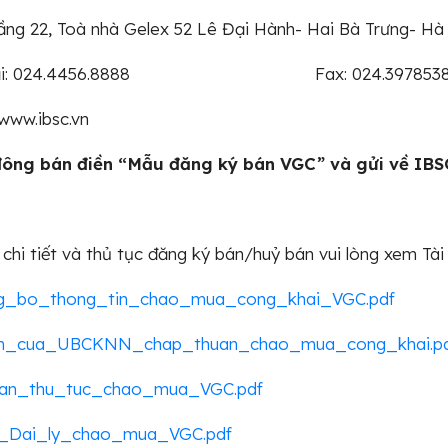
Tầng 22, Toà nhà Gelex 52 Lê Đại Hành- Hai Bà Trưng- Hà
hoại: 024.4456.8888 Fax: 024.397853
www.ibsc.vn
ông bán điền “Mẫu đăng ký bán VGC” và gửi về IBS
 chi tiết và thủ tục đăng ký bán/huỷ bán vui lòng xem Tài 
g_bo_thong_tin_chao_mua_cong_khai_VGC.pdf
n_cua_UBCKNN_chap_thuan_chao_mua_cong_khai.p
an_thu_tuc_chao_mua_VGC.pdf
_Dai_ly_chao_mua_VGC.pdf