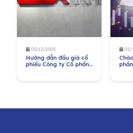
05/12/2025
05/
Hướng dẫn đấu giá cổ
Chào
phiếu Công ty Cổ phần
phần
Hạ Tầng Gelex
Công
lượn
Nam 
Tổng
dưỡn
trìn
cổ p