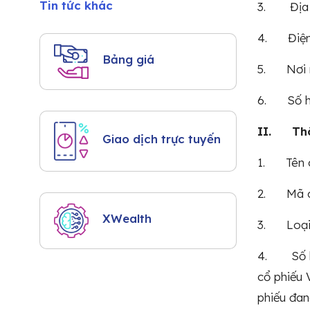
Tin tức khác
3. Địa ch
4. Điệ
Bảng giá
5. Nơi m
6. Số hi
II. Thôn
Giao dịch trực tuyến
1. Tên c
2. Mã c
XWealth
3. Loại 
4. Số lượ
cổ phiếu 
phiếu đan