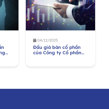
04/12/2025
ần
Đấu giá bán cổ phần
ng
của Công ty Cổ phần
ị
Môi trường và Công
ban
trình đô thị Nghệ An do
ng
Ủy ban Nhân dân tỉnh
Nghệ An sở hữu