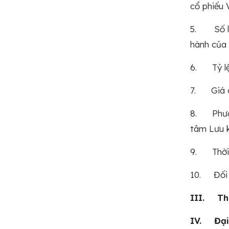
cổ phiếu 
5. Số lượ
hành của
6. Tỷ lệ 
7. Giá ch
8. Phương
tâm Lưu 
9. Thời g
10. Đối 
III. Thủ
IV. Đại 