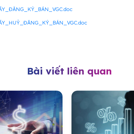
ẤY_ĐĂNG_KÝ_BÁN_VGC.doc
ẤY_HUỶ_ĐĂNG_KÝ_BÁN_VGC.doc
Bài viết liên quan