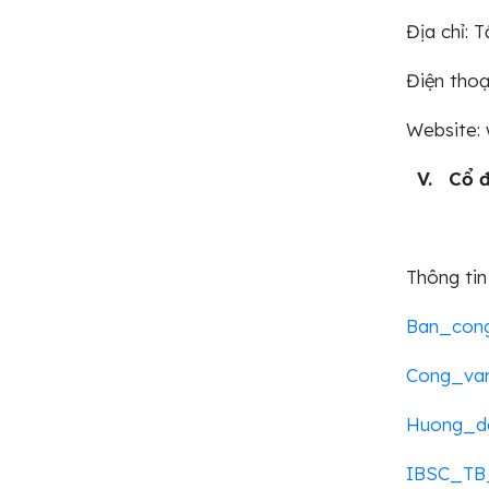
Địa chỉ: 
Điện t
Website: 
V. Cổ đ
Thông tin
Ban_con
Cong_va
Huong_d
IBSC_TB