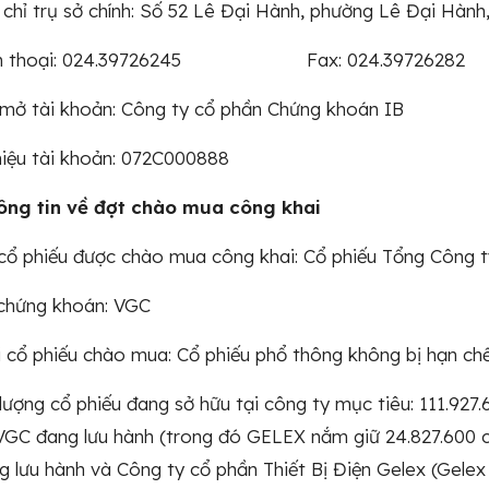
ỉ trụ sở chính: Số 52 Lê Đại Hành, phường Lê Đại Hành,
n thoại: 024.39726245 Fax: 024.39726282
ở tài khoản: Công ty cổ phần Chứng khoán IB
ệu tài khoản: 072C000888
g tin về đợt chào mua công khai
ổ phiếu được chào mua công khai: Cổ phiếu Tổng Công t
hứng khoán: VGC
cổ phiếu chào mua: Cổ phiếu phổ thông không bị hạn ch
ng cổ phiếu đang sở hữu tại công ty mục tiêu: 111.927.
VGC đang lưu hành (trong đó GELEX nắm giữ 24.827.600 
g lưu hành và Công ty cổ phần Thiết Bị Điện Gelex (Gelex