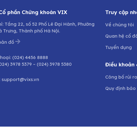
 Cổ phần Chứng khoán VIX
Truy cập nh
hỉ: Tầng 22, số 52 Phố Lê Đại Hành, Phường
Về chúng tôi
à Trưng, Thành phố Hà Nội.
Quan hệ cổ đ
bản đồ
Tuyển dụng
thoại:
(024) 4456 8888
024) 3978 5379
–
(024) 3978 5380
Điều khoản 
Công bố rủi r
:
support@vixs.vn
Quy định bảo 