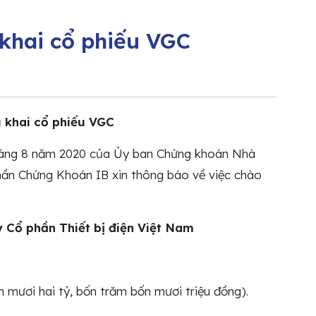
khai cổ phiếu VGC
 khai cổ phiếu VGC
tháng 8 năm 2020 của Ủy ban Chứng khoán Nhà
hần Chứng Khoán IB xin thông báo về việc chào
Cổ phần Thiết bị điện Việt Nam
mươi hai tỷ, bốn trăm bốn mươi triệu đồng).