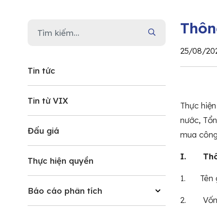
Thôn
25/08/20
Tin tức
Tin từ VIX
Thực hiệ
nước, Tổn
Đấu giá
mua công 
I. Thông
Thực hiện quyền
1. Tên gi
Báo cáo phân tích
2. Vốn đi