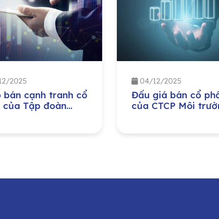
12/2025
04/12/2025
 bán cạnh tranh cổ
Đấu giá bán cổ ph
 của Tập đoàn
của CTCP Môi trườ
 nghiệp – Năng
và Phát triển đô th
g Quốc gia Việt
Quảng Bình do Ủy 
(PVN) đầu tư tại
Nhân dân tỉnh Quả
 Công ty Bảo
Trị sở hữu
g – Sửa chữa công
h Dầu khí, Công ty
hần (PVMR)