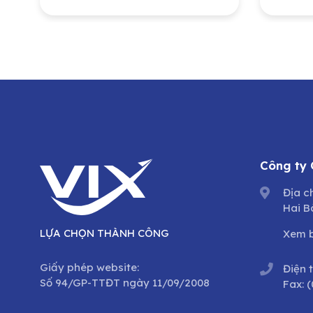
lượn
Nam 
Tổng
dưỡn
trìn
cổ p
Công ty
Địa c
Hai B
LỰA CHỌN THÀNH CÔNG
Xem 
Giấy phép website:
Điện 
Số 94/GP-TTĐT ngày 11/09/2008
Fax:
(