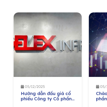
05/12/2025
05/
Hướng dẫn đấu giá cổ
Chào
phiếu Công ty Cổ phần
phần
Hạ Tầng Gelex
Công