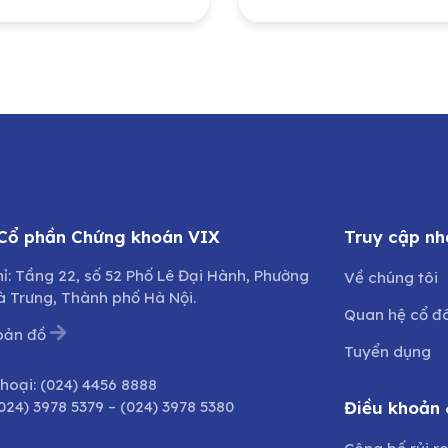
g Quốc gia Việt
Quảng Bình do Ủy 
(PVN) đầu tư tại
Nhân dân tỉnh Quả
 Công ty Bảo
Trị sở hữu
g – Sửa chữa công
h Dầu khí, Công ty
hần (PVMR)
 Cổ phần Chứng khoán VIX
Truy cập nh
hỉ: Tầng 22, số 52 Phố Lê Đại Hành, Phường
Về chúng tôi
à Trưng, Thành phố Hà Nội.
Quan hệ cổ đ
bản đồ
Tuyển dụng
thoại:
(024) 4456 8888
024) 3978 5379
–
(024) 3978 5380
Điều khoản 