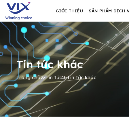
GIỚI THIỆU
SẢN PHẨM DỊCH 
Tin tức khác
Trang chủ
≫
Tin tức
≫
Tin tức khác