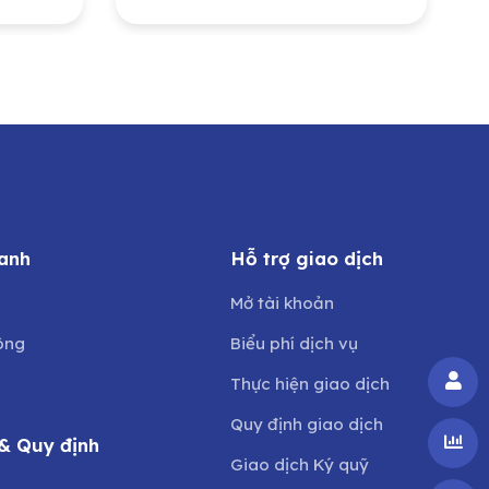
ban
trình đô thị Nghệ An do
ng
Ủy ban Nhân dân tỉnh
Nghệ An sở hữu
anh
Hỗ trợ giao dịch
Mở tài khoản
ông
Biểu phí dịch vụ
Thực hiện giao dịch
Quy định giao dịch
& Quy định
Giao dịch Ký quỹ