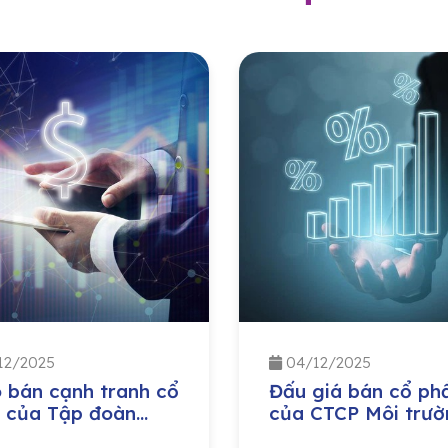
12/2025
04/12/2025
 bán cạnh tranh cổ
Đấu giá bán cổ ph
 của Tập đoàn
của CTCP Môi trườ
 nghiệp – Năng
và Phát triển đô th