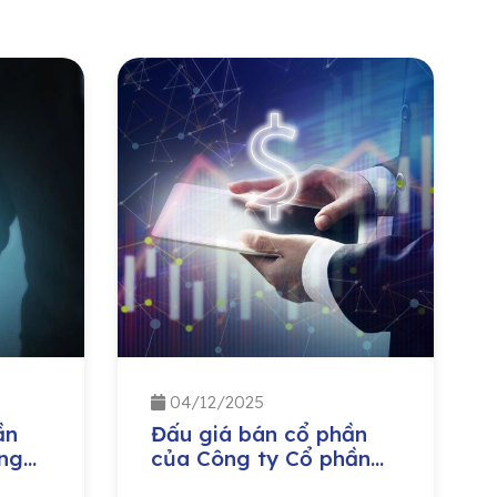
04/12/2025
ần
Đấu giá bán cổ phần
ng
của Công ty Cổ phần
ị
Môi trường và Công