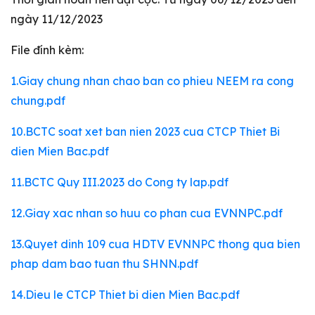
ngày 11/12/2023
File đính kèm:
1.Giay chung nhan chao ban co phieu NEEM ra cong
chung.pdf
10.BCTC soat xet ban nien 2023 cua CTCP Thiet Bi
dien Mien Bac.pdf
11.BCTC Quy III.2023 do Cong ty lap.pdf
12.Giay xac nhan so huu co phan cua EVNNPC.pdf
13.Quyet dinh 109 cua HDTV EVNNPC thong qua bien
phap dam bao tuan thu SHNN.pdf
14.Dieu le CTCP Thiet bi dien Mien Bac.pdf