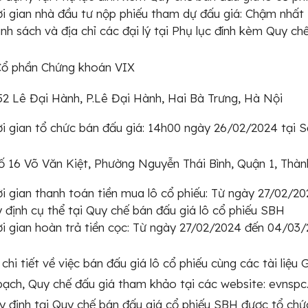
i gian nhà đầu tư nộp phiếu tham dự đấu giá: Chậm nhất 
nh sách và địa chỉ các đại lý tại Phụ lục đính kèm Quy ch
Cổ phần Chứng khoán VIX
52 Lê Đại Hành, P.Lê Đại Hành, Hai Bà Trưng, Hà Nội
i gian tổ chức bán đấu giá: 14h00 ngày 26/02/2024 tại 
Số 16 Võ Văn Kiệt, Phường Nguyễn Thái Bình, Quận 1, Thà
i gian thanh toán tiền mua lô cổ phiếu: Từ ngày 27/02/2
 định cụ thể tại Quy chế bán đấu giá lô cổ phiếu SBH
i gian hoàn trả tiền cọc: Từ ngày 27/02/2024 đến 04/03
 chi tiết về việc bán đấu giá lô cổ phiếu cùng các tài liệ
ạch, Quy chế đấu giá tham khảo tại các website: evnspc.vn
uy định tại Quy chế bán đấu giá cổ phiếu SBH được tổ ch