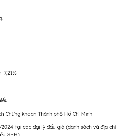
g.
h: 7,21%
hiếu
dịch Chứng khoán Thành phố Hồ Chí Minh
024 tại các đại lý đấu giá (danh sách và địa chỉ
hiếu SBH)