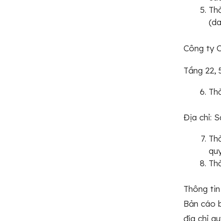
Thờ
(da
Công ty 
Tầng 22, 
Thờ
Địa chỉ: 
Thờ
quy
Thờ
Thông tin
Bản cáo b
địa chỉ q