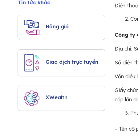
Tin tức khác
Điện thoạ
Côn
Bảng giá
Công ty 
Địa chỉ: 
Giao dịch trực tuyến
Số điện 
Vốn điều 
Giấy chứ
XWealth
cấp lần đ
Ph
– Tên cổ 