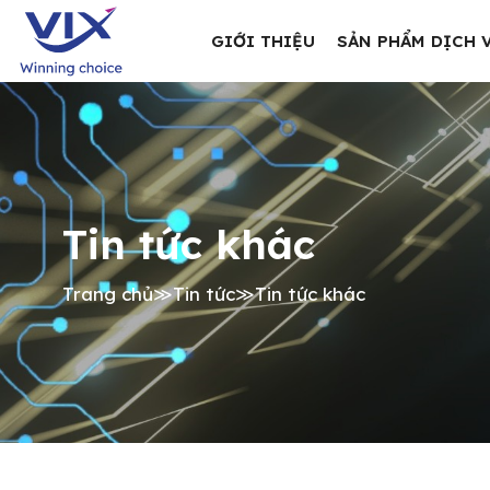
GIỚI THIỆU
SẢN PHẨM DỊCH 
Tin tức khác
Trang chủ
≫
Tin tức
≫
Tin tức khác