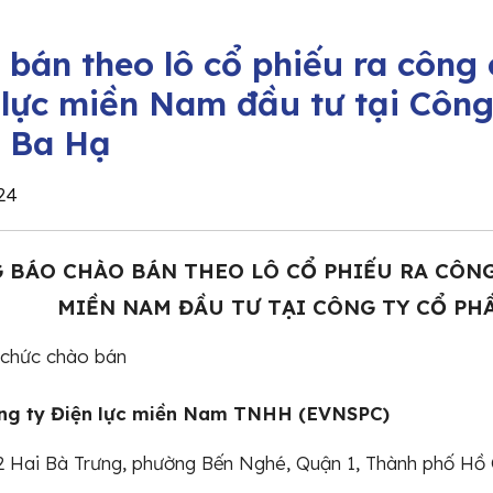
 bán theo lô cổ phiếu ra công
 lực miền Nam đầu tư tại Công
 Ba Hạ
24
 BÁO CHÀO BÁN THEO LÔ CỔ PHIẾU RA CÔN
MIỀN NAM ĐẦU TƯ TẠI CÔNG TY CỔ P
 chức chào bán
ng ty Điện lực miền Nam TNHH (EVNSPC)
72 Hai Bà Trưng, phường Bến Nghé, Quận 1, Thành phố Hồ 