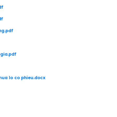
df
df
ng.pdf
gia.pdf
ua lo co phieu.docx