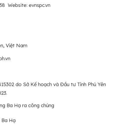
138 Website: evnspc.vn
ên, Việt Nam
bh.vn
15302 do Sở Kế hoạch và Đầu tư Tỉnh Phú Yên
023.
ông Ba Hạ ra công chúng
g Ba Hạ