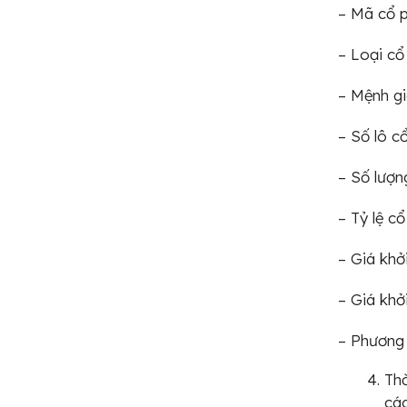
– Mã cổ p
– Loại cổ
– Mệnh gi
– Số lô c
– Số lượn
– Tỷ lệ c
– Giá khở
– Giá khở
– Phương 
Thờ
các