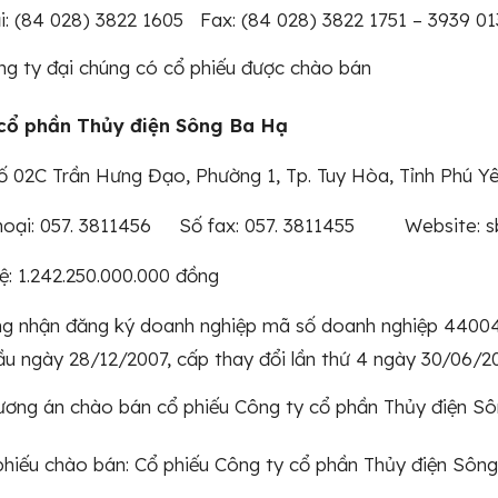
i: (84 028) 3822 1605 Fax: (84 028) 3822 1751 – 3939 0
g ty đại chúng có cổ phiếu được chào bán
cổ phần Thủy điện Sông Ba Hạ
Số 02C Trần Hưng Đạo, Phường 1, Tp. Tuy Hòa, Tỉnh Phú Y
thoại: 057. 3811456 Số fax: 057. 3811455 Website: s
lệ: 1.242.250.000.000 đồng
ng nhận đăng ký doanh nghiệp mã số doanh nghiệp 44004
ầu ngày 28/12/2007, cấp thay đổi lần thứ 4 ngày 30/06/2
ương án chào bán cổ phiếu Công ty cổ phần Thủy điện S
phiếu chào bán: Cổ phiếu Công ty cổ phần Thủy điện Sôn