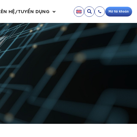
IÊN HỆ/TUYỂN DỤNG
Mở tài khoản