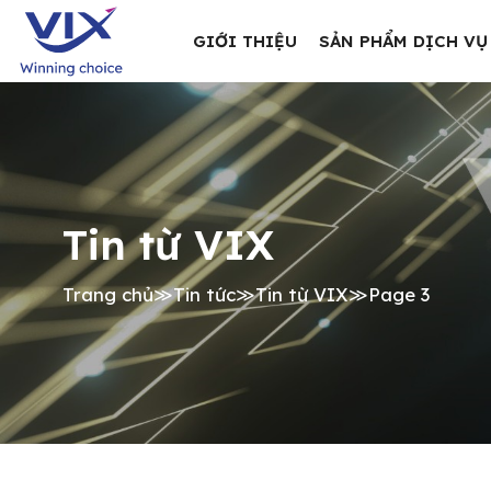
GIỚI THIỆU
SẢN PHẨM DỊCH VỤ
Tin từ VIX
Trang chủ
≫
Tin tức
≫
Tin từ VIX
≫
Page 3