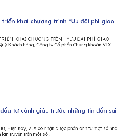
riển khai chương trình “Ưu đãi phí giao
RIỂN KHAI CHƯƠNG TRÌNH “ƯU ĐÃI PHÍ GIAO
Quý Khách hàng, Công ty Cổ phần Chứng khoán VIX
đầu tư cảnh giác trước những tin đồn sai
tư, Hiện nay, VIX có nhận được phản ánh từ một số nhà
 lan truyền trên một số...