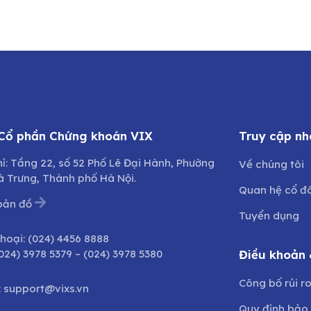
 Cổ phần Chứng khoán VIX
Truy cập nh
hỉ: Tầng 22, số 52 Phố Lê Đại Hành, Phường
Về chúng tôi
à Trưng, Thành phố Hà Nội.
Quan hệ cổ đ
bản đồ
Tuyển dụng
thoại:
(024) 4456 8888
024) 3978 5379
–
(024) 3978 5380
Điều khoản 
Công bố rủi r
:
support@vixs.vn
Quy định bảo 