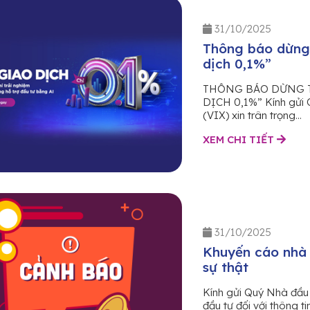
31/10/2025
Thông báo dừng t
dịch 0,1%”
THÔNG BÁO DỪNG T
DỊCH 0,1%” Kính gửi 
(VIX) xin trân trọng...
XEM CHI TIẾT
31/10/2025
Khuyến cáo nhà 
sự thật
Kính gửi Quý Nhà đầu 
đầu tư đối với thông tin