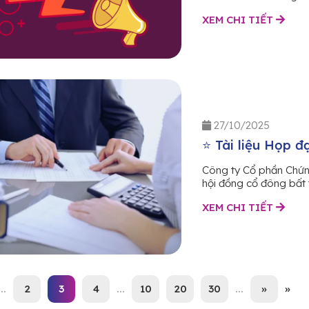
XEM CHI TIẾT
27/10/2025
⭐ Tài liệu Họp 
Công ty Cổ phần Chứng
hội đồng cổ đông bất t
XEM CHI TIẾT
...
2
3
4
...
10
20
30
...
»
»