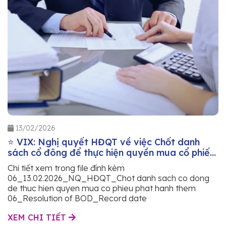
13/02/2026
⭐ VIX: Nghị quyết HĐQT về việc Chốt danh
sách cổ đông để thực hiện quyền mua cổ phiếu
phát hành thêm
Chi tiết xem trong file đính kèm
06_13.02.2026_NQ_HĐQT_Chot danh sach co dong
de thuc hien quyen mua co phieu phat hanh them
06_Resolution of BOD_Record date
XEM CHI TIẾT