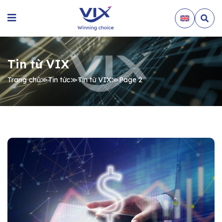
Tin từ VIX
Trang chủ
≫
Tin tức
≫
Tin từ VIX
≫
Page 2