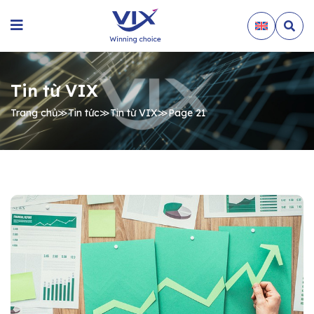
Tin từ VIX
Trang chủ
≫
Tin tức
≫
Tin từ VIX
≫
Page 21