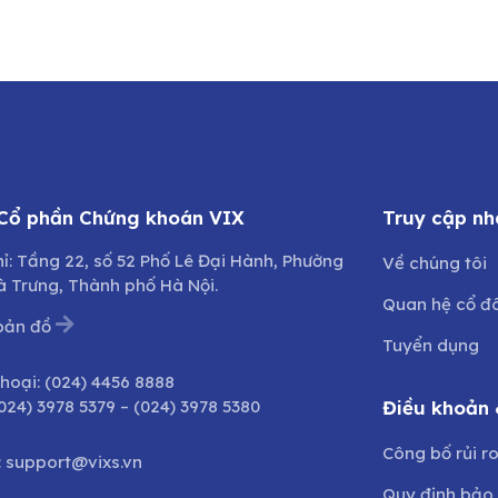
 Cổ phần Chứng khoán VIX
Truy cập nh
hỉ: Tầng 22, số 52 Phố Lê Đại Hành, Phường
Về chúng tôi
à Trưng, Thành phố Hà Nội.
Quan hệ cổ đ
bản đồ
Tuyển dụng
thoại:
(024) 4456 8888
024) 3978 5379
–
(024) 3978 5380
Điều khoản 
Công bố rủi r
:
support@vixs.vn
Quy định bảo 