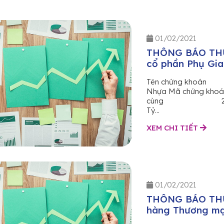
01/02/2021
THÔNG BÁO THỰ
cổ phần Phụ Gi
Tên chứng khoá
Nhựa Mã chứn
cùng 29/01/
Tỷ...
XEM CHI TIẾT
01/02/2021
THÔNG BÁO THỰ
hàng Thương mạ