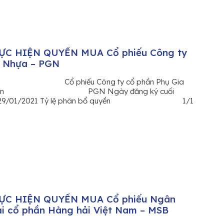
C HIỆN QUYỀN MUA Cổ phiếu Công ty
a Nhựa – PGN
n Cổ phiếu Công ty cổ phần Phụ Gia
g khoán PGN Ngày đăng ký cuối
2021 Tỷ lệ phân bổ quyền 1/1
C HIỆN QUYỀN MUA Cổ phiếu Ngân
i cổ phần Hàng hải Việt Nam – MSB