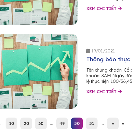
XEM CHI TIẾT
19/01/2021
Thông báo thực
Tên chứng khoán: Cổ 
khoán: SAM Ngày đăng
lệ thực hiện: 100/36,45
XEM CHI TIẾT
...
10
20
30
...
49
50
51
...
»
»