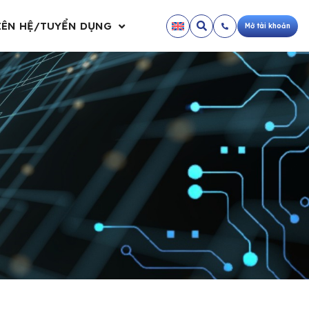
IÊN HỆ/TUYỂN DỤNG
Mở tài khoản