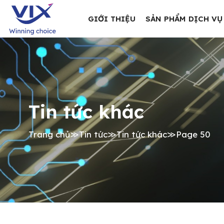
GIỚI THIỆU
SẢN PHẨM DỊCH VỤ
Tin tức khác
Trang chủ
≫
Tin tức
≫
Tin tức khác
≫
Page 50