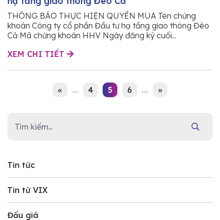
hạ tầng giao thông Đèo Cả
THÔNG BÁO THỰC HIỆN QUYỀN MUA Tên chứng
khoán Công ty cổ phần Đầu tư hạ tầng giao thông Đèo
Cả Mã chứng khoán HHV Ngày đăng ký cuối...
XEM CHI TIẾT
«
...
4
5
6
...
»
Tin tức
Tin từ VIX
Đấu giá