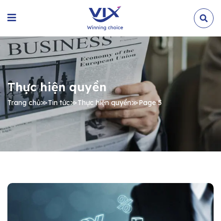
Thực hiện quyền
Trang chủ
≫
Tin tức
≫
Thực hiện quyền
≫
Page 5