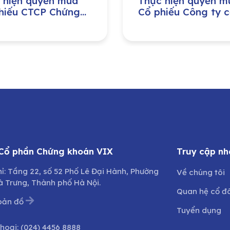
 hiện quyền mua
Thực hiện quyền m
hiếu CTCP Chứng
Cổ phiếu Công ty 
n Tp. Hồ Chí Minh
phần Đầu tư phát t
máy Việt Nam
 Cổ phần Chứng khoán VIX
Truy cập nh
hỉ: Tầng 22, số 52 Phố Lê Đại Hành, Phường
Về chúng tôi
à Trưng, Thành phố Hà Nội.
Quan hệ cổ đ
bản đồ
Tuyển dụng
thoại:
(024) 4456 8888