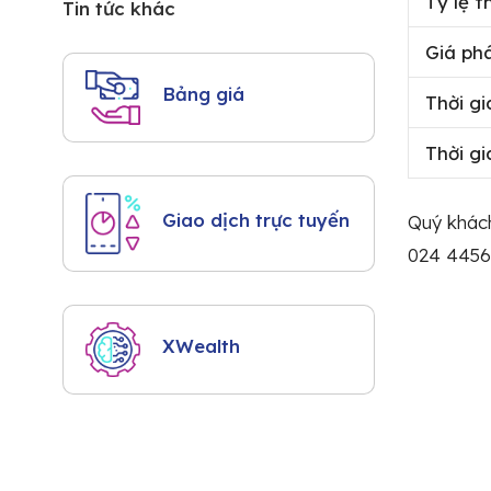
Tỷ lệ t
Tin tức khác
Giá ph
Bảng giá
Thời g
Thời g
Giao dịch trực tuyến
Quý khách
024 4456
XWealth