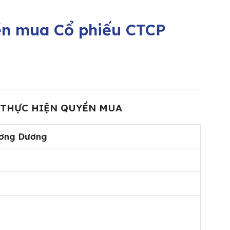
yền mua Cổ phiếu CTCP
 THỰC HIỆN QUYỀN MUA
ương Dương