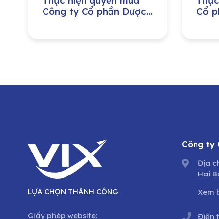
Thực hiện quyền mua
Thực
Công ty Cổ phần Dược
Cổ p
phẩm Trung ương
khoá
VIDIPHA
Công ty
Địa c
Hai B
LỰA CHỌN THÀNH CÔNG
Xem 
Giấy phép website:
Điện 