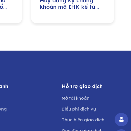
ua
Huỷ đăng ký chứng
cổ
khoán mã IHK kể từ
riển
ngày 05/06/2026
anh
Hỗ trợ giao dịch
Mở tài khoản
ông
Biểu phí dịch vụ
Thực hiện giao dịch
Quy định giao dịch