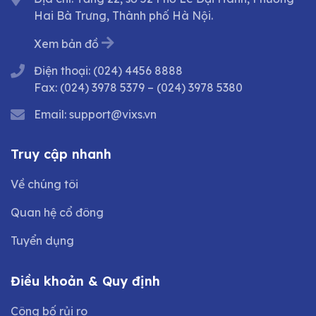
Hai Bà Trưng, Thành phố Hà Nội.
Xem bản đồ
Điện thoại:
(024) 4456 8888
Fax:
(024) 3978 5379
–
(024) 3978 5380
Email:
support@vixs.vn
Truy cập nhanh
Về chúng tôi
Quan hệ cổ đông
Tuyển dụng
Điều khoản & Quy định
Công bố rủi ro