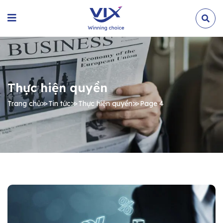
Thực hiện quyền
Trang chủ
≫
Tin tức
≫
Thực hiện quyền
≫
Page 4