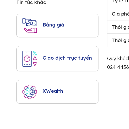
Tỷ lệ t
Tin tức khác
Giá ph
Bảng giá
Thời g
Thời g
Giao dịch trực tuyến
Quý khách
024 4456
XWealth