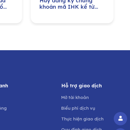
ua
Huỷ đăng ký chứng
cổ
khoán mã IHK kể từ
riển
ngày 05/06/2026
anh
Hỗ trợ giao dịch
Mở tài khoản
ông
Biểu phí dịch vụ
Thực hiện giao dịch
Quy định giao dịch