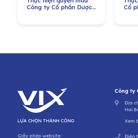
Thực hiện quyền mua
Thực
Công ty Cổ phần Dược
Cổ p
phẩm Trung ương
khoá
VIDIPHA
Công ty
Địa c
Hai B
LỰA CHỌN THÀNH CÔNG
Xem 
Giấy phép website:
Điện 