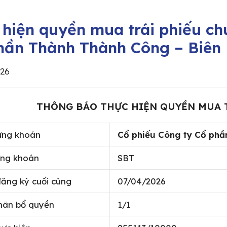
 hiện quyền mua trái phiếu ch
hần Thành Thành Công – Biên
26
THÔNG BÁO THỰC HIỆN QUYỀN MUA 
ứng khoán
Cổ phiếu Công ty Cổ phầ
ng khoán
SBT
ăng ký cuối cùng
07/04/2026
phân bổ quyền
1/1