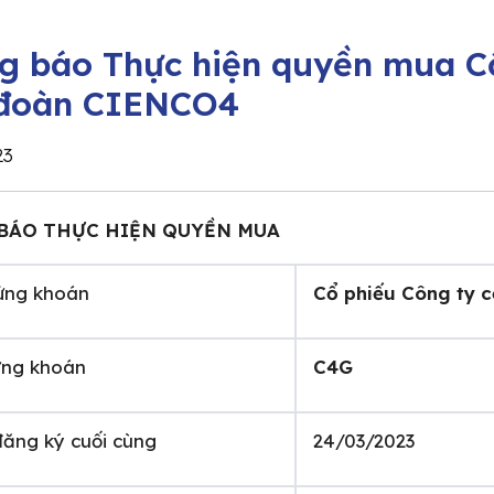
g báo Thực hiện quyền mua Cổ
đoàn CIENCO4
23
BÁO THỰC HIỆN QUYỀN MUA
ứng khoán
Cổ phiếu Công ty 
ng khoán
C4G
ăng ký cuối cùng
24/03/2023