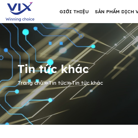
GIỚI THIỆU
SẢN PHẨM DỊCH 
Tin tức khác
Trang chủ
≫
Tin tức
≫
Tin tức khác