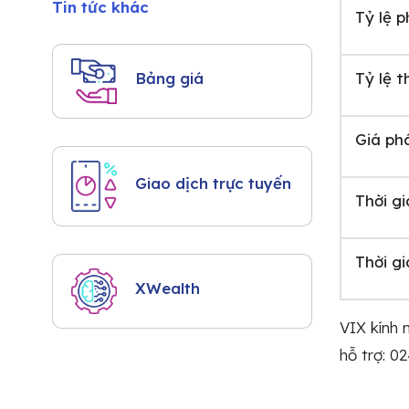
Tin tức khác
Tỷ lệ 
Tỷ lệ t
Bảng giá
Giá ph
Giao dịch trực tuyến
Thời g
Thời g
XWealth
VIX kính
hỗ trợ: 0