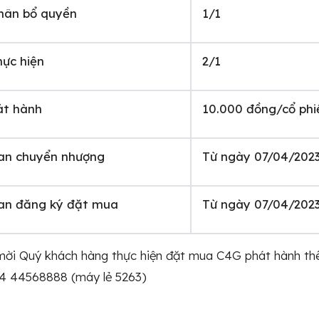
phân bổ quyền
1/1
hực hiện
2/1
át hành
10.000 đồng/cổ phi
ian chuyển nhượng
Từ ngày 07/04/202
ian đăng ký đặt mua
Từ ngày 07/04/202
 mời Quý khách hàng thực hiện đặt mua C4G phát hành t
24 44568888 (máy lẻ 5263)