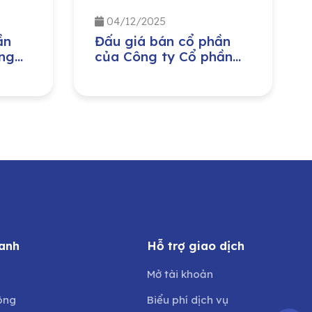
04/12/2025
ần
Đấu giá bán cổ phần
ng
của Công ty Cổ phần
ị
Môi trường và Công
ban
trình đô thị Nghệ An do
ng
Ủy ban Nhân dân tỉnh
Nghệ An sở hữu
anh
Hỗ trợ giao dịch
Mở tài khoản
ông
Biểu phí dịch vụ