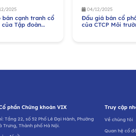
12/2025
04/12/2025
 bán cạnh tranh cổ
Đấu giá bán cổ ph
 của Tập đoàn
của CTCP Môi trườ
 nghiệp – Năng
và Phát triển đô th
g Quốc gia Việt
Quảng Bình do Ủy 
(PVN) đầu tư tại
Nhân dân tỉnh Quả
 Công ty Bảo
Trị sở hữu
g – Sửa chữa công
h Dầu khí, Công ty
hần (PVMR)
 Cổ phần Chứng khoán VIX
Truy cập nh
hỉ: Tầng 22, số 52 Phố Lê Đại Hành, Phường
Về chúng tôi
à Trưng, Thành phố Hà Nội.
Quan hệ cổ đ