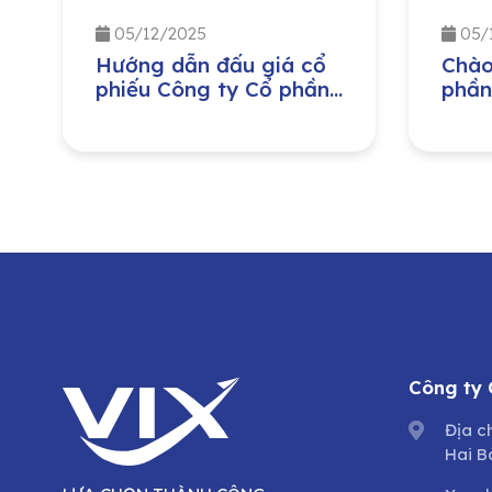
05/12/2025
05/
Hướng dẫn đấu giá cổ
Chào
phiếu Công ty Cổ phần
phần
Hạ Tầng Gelex
Công
lượn
Nam 
Tổng
dưỡn
trìn
cổ p
Công ty
Địa c
Hai B