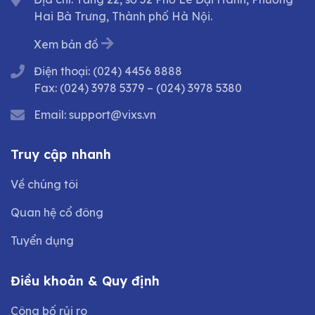
Hai Bà Trưng, Thành phố Hà Nội.
Xem bản đồ
Điện thoại:
(024) 4456 8888
Fax:
(024) 3978 5379
–
(024) 3978 5380
Email:
support@vixs.vn
Truy cập nhanh
Về chúng tôi
Quan hệ cổ đông
Tuyển dụng
Điều khoản & Quy định
Công bố rủi ro