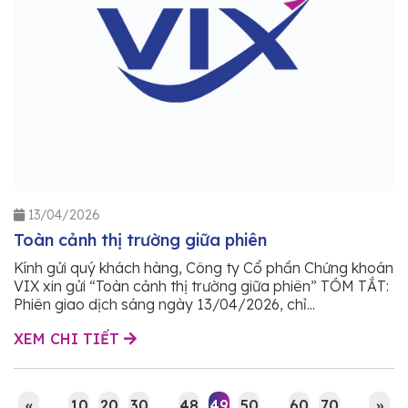
13/04/2026
Toàn cảnh thị trường giữa phiên
Kính gửi quý khách hàng, Công ty Cổ phần Chứng khoán
VIX xin gửi “Toàn cảnh thị trường giữa phiên” TÓM TẮT:
Phiên giao dịch sáng ngày 13/04/2026, chỉ...
XEM CHI TIẾT
«
...
10
20
30
...
48
49
50
...
60
70
...
»