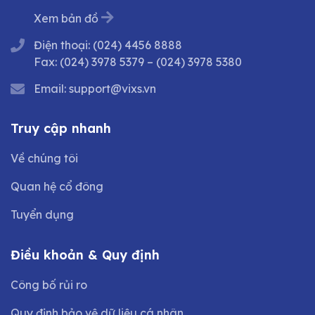
Xem bản đồ
Điện thoại:
(024) 4456 8888
Fax:
(024) 3978 5379
–
(024) 3978 5380
Email:
support@vixs.vn
Truy cập nhanh
Về chúng tôi
Quan hệ cổ đông
Tuyển dụng
Điều khoản & Quy định
Công bố rủi ro
Quy định bảo vệ dữ liệu cá nhân