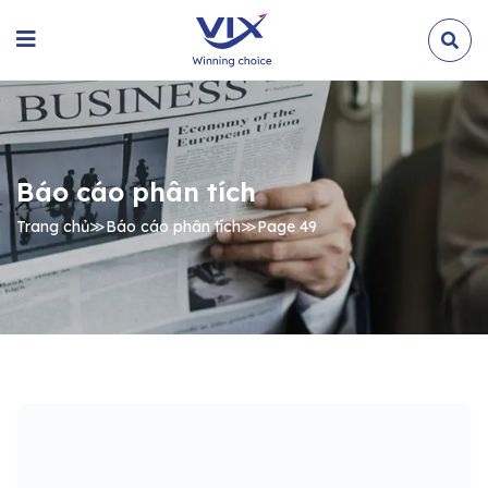
Báo cáo phân tích
Trang chủ
≫
Báo cáo phân tích
≫
Page 49