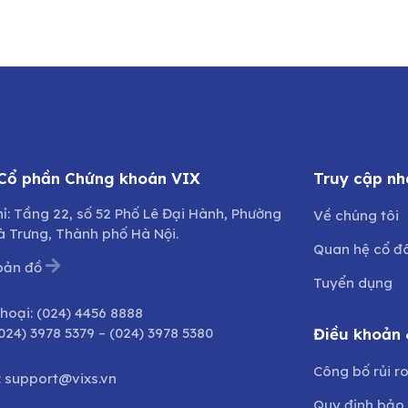
 Cổ phần Chứng khoán VIX
Truy cập nh
hỉ: Tầng 22, số 52 Phố Lê Đại Hành, Phường
Về chúng tôi
à Trưng, Thành phố Hà Nội.
Quan hệ cổ đ
bản đồ
Tuyển dụng
thoại:
(024) 4456 8888
024) 3978 5379
–
(024) 3978 5380
Điều khoản 
Công bố rủi r
:
support@vixs.vn
Quy định bảo 