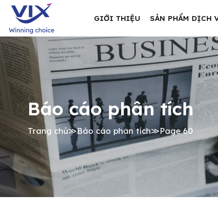
GIỚI THIỆU
SẢN PHẨM DỊCH 
Báo cáo phân tích
Trang chủ
≫
Báo cáo phân tích
≫
Page 60