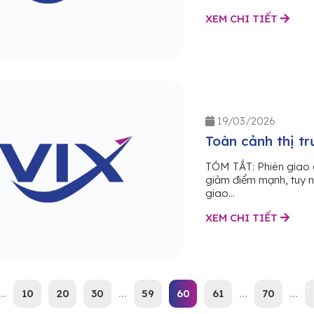
XEM CHI TIẾT
19/03/2026
Toàn cảnh thị t
TÓM TẮT: Phiên giao 
giảm điểm mạnh, tuy n
giao...
XEM CHI TIẾT
...
10
20
30
...
59
60
61
...
70
...