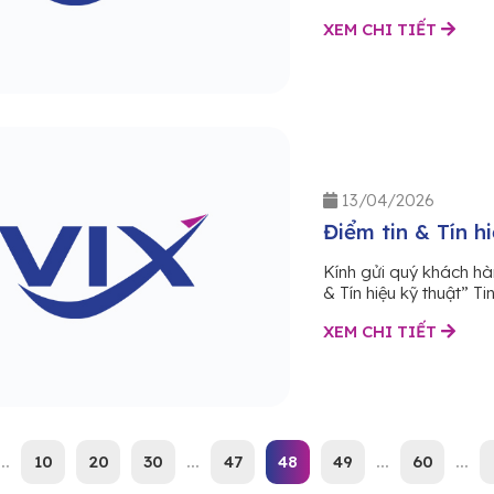
XEM CHI TIẾT
13/04/2026
Điểm tin & Tín h
Kính gửi quý khách hà
& Tín hiệu kỹ thuật” Ti
XEM CHI TIẾT
...
10
20
30
...
47
48
49
...
60
...