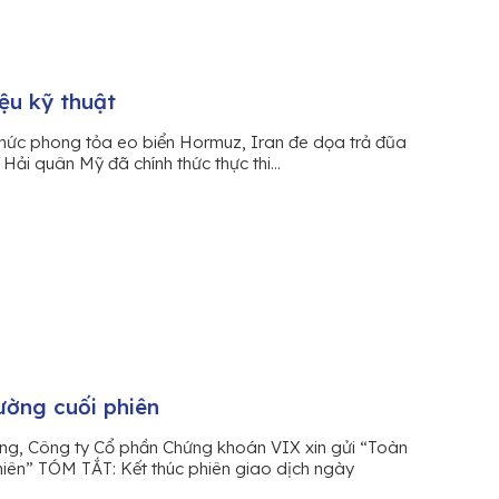
iệu kỹ thuật
 thức phong tỏa eo biển Hormuz, Iran đe dọa trả đũa
ải quân Mỹ đã chính thức thực thi...
ường cuối phiên
àng, Công ty Cổ phần Chứng khoán VIX xin gửi “Toàn
phiên” TÓM TẮT: Kết thúc phiên giao dịch ngày