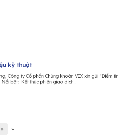
iệu kỹ thuật
ng, Công ty Cổ phần Chứng khoán VIX xin gửi “Điểm tin
n Nổi bật: Kết thúc phiên giao dịch...
»
»