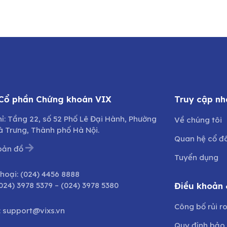
 Cổ phần Chứng khoán VIX
Truy cập nh
hỉ: Tầng 22, số 52 Phố Lê Đại Hành, Phường
Về chúng tôi
à Trưng, Thành phố Hà Nội.
Quan hệ cổ đ
bản đồ
Tuyển dụng
thoại:
(024) 4456 8888
024) 3978 5379
–
(024) 3978 5380
Điều khoản 
Công bố rủi r
:
support@vixs.vn
Quy định bảo 