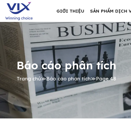
GIỚI THIỆU
SẢN PHẨM DỊCH 
Báo cáo phân tích
Trang chủ
≫
Báo cáo phân tích
≫
Page 48