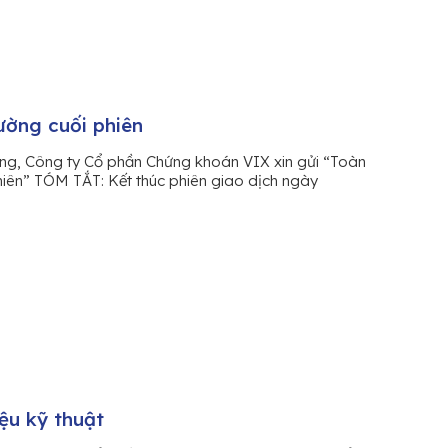
ường cuối phiên
àng, Công ty Cổ phần Chứng khoán VIX xin gửi “Toàn
phiên” TÓM TẮT: Kết thúc phiên giao dịch ngày
iệu kỹ thuật