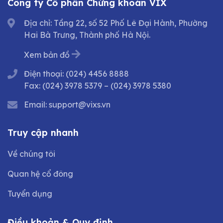
Công ty Cổ phần Chứng khoán VIX
Địa chỉ: Tầng 22, số 52 Phố Lê Đại Hành, Phường
Hai Bà Trưng, Thành phố Hà Nội.
Xem bản đồ
Điện thoại:
(024) 4456 8888
Fax:
(024) 3978 5379
–
(024) 3978 5380
Email:
support@vixs.vn
Truy cập nhanh
Về chúng tôi
Quan hệ cổ đông
Tuyển dụng
Điều khoản & Quy định