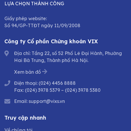
LỰA CHỌN THÀNH CÔNG
Giấy phép website:
Số 94/GP-TTĐT ngày 11/09/2008
Công ty Cổ phần Chứng khoán VIX
Địa chỉ: Tầng 22, số 52 Phố Lê Đại Hành, Phường
Hai Bà Trưng, Thành phố Hà Nội.
Xem bản đồ
Điện thoại:
(024) 4456 8888
Fax:
(024) 3978 5379
–
(024) 3978 5380
Email:
support@vixs.vn
Truy cập nhanh
Về chúng tôi