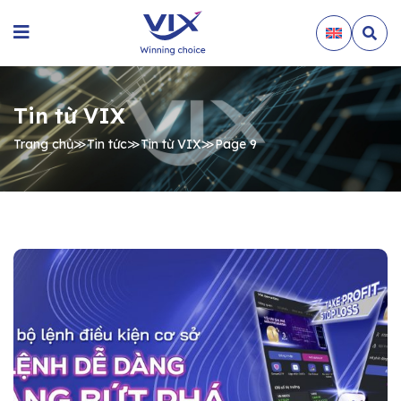
Tin từ VIX
Trang chủ
≫
Tin tức
≫
Tin từ VIX
≫
Page 9