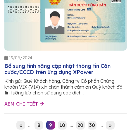
19/08/2024
Bổ sung tính năng cập nhật thông tin Căn
cước/CCCD trên ứng dụng XPower
Kính gửi: Quý Khách hàng, Công ty Cổ phần Chứng
khoán VIX (VIX) xin chân thành cảm ơn Quý khách đã
tin tưởng lựa chọn sử dụng các dịch...
XEM CHI TIẾT
«
...
8
9
10
...
20
30
...
»