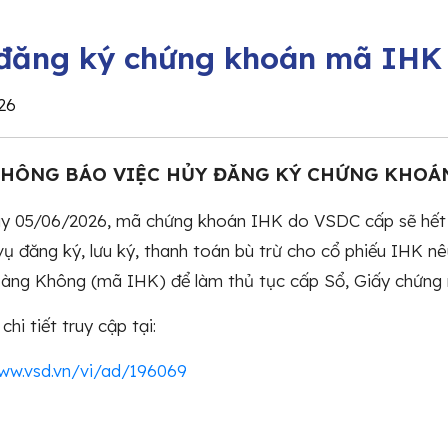
đăng ký chứng khoán mã IHK 
26
HÔNG BÁO VIỆC HỦY ĐĂNG KÝ CHỨNG KHOÁN 
y 05/06/2026, mã chứng khoán IHK do VSDC cấp sẽ hết h
vụ đăng ký, lưu ký, thanh toán bù trừ cho cổ phiếu IHK nêu
àng Không (mã IHK) để làm thủ tục cấp Sổ, Giấy chứng 
chi tiết truy cập tại:
www.vsd.vn/vi/ad/196069