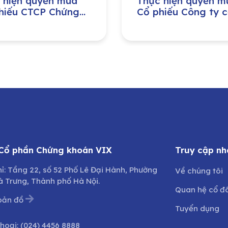
 hiện quyền mua
Thực hiện quyền m
hiếu CTCP Chứng
Cổ phiếu Công ty 
n Tp. Hồ Chí Minh
phần Đầu tư phát t
máy Việt Nam
 Cổ phần Chứng khoán VIX
Truy cập nh
hỉ: Tầng 22, số 52 Phố Lê Đại Hành, Phường
Về chúng tôi
à Trưng, Thành phố Hà Nội.
Quan hệ cổ đ
bản đồ
Tuyển dụng
thoại:
(024) 4456 8888