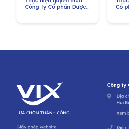
Thực hiện quyền mua
Thực
Công ty Cổ phần Dược
Cổ p
phẩm Trung ương
khoá
VIDIPHA
Công ty
Địa c
Hai B
LỰA CHỌN THÀNH CÔNG
Xem 
Giấy phép website:
Điện 