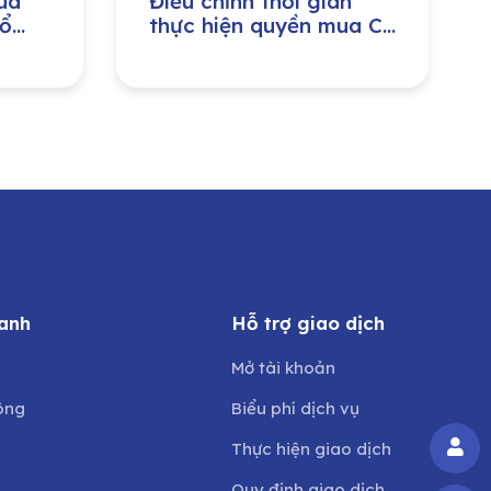
ua
Điều chỉnh thời gian
cổ
thực hiện quyền mua Cổ
riển
phiếu Công ty cổ phần
Tập đoàn Nagakawa
anh
Hỗ trợ giao dịch
Mở tài khoản
ông
Biểu phí dịch vụ
Thực hiện giao dịch
Quy định giao dịch