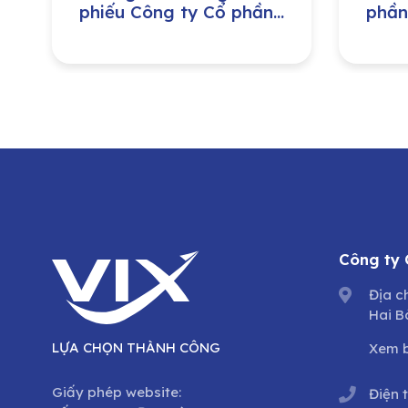
phiếu Công ty Cổ phần
phần
Hạ Tầng Gelex
Công
lượn
Nam 
Tổng
dưỡn
trìn
cổ p
Công ty
Địa c
Hai B
LỰA CHỌN THÀNH CÔNG
Xem 
Giấy phép website:
Điện 