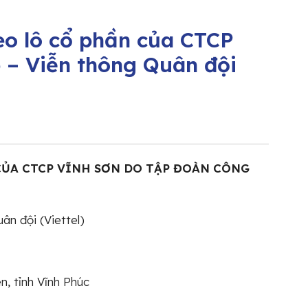
eo lô cổ phần của CTCP
 – Viễn thông Quân đội
ỦA CTCP VĨNH SƠN DO TẬP ĐOÀN CÔNG
ân đội (Viettel)
n, tỉnh Vĩnh Phúc