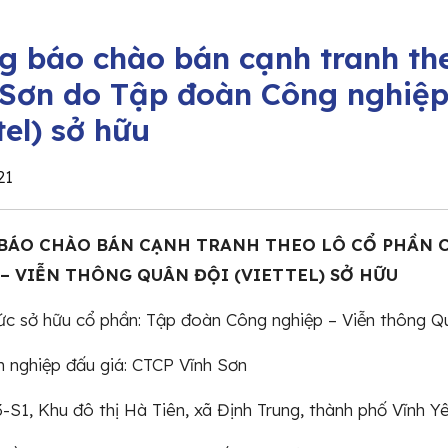
g báo chào bán cạnh tranh th
 Sơn do Tập đoàn Công nghiệp
tel) sở hữu
21
BÁO CHÀO BÁN CẠNH TRANH THEO LÔ CỔ PHẦN C
– VIỄN THÔNG QUÂN ĐỘI (VIETTEL) SỞ HỮU
ức sở hữu cổ phần: Tập đoàn Công nghiệp – Viễn thông Qu
 nghiệp đấu giá: CTCP Vĩnh Sơn
13-S1, Khu đô thị Hà Tiên, xã Định Trung, thành phố Vĩnh Yê