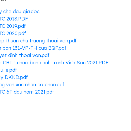
 che dau gia.doc
TC 2018.PDF
TC 2019.pdf
TC 2020.pdf
p thuan chu truong thoai von.pdf
n ban 131-VP-TH cua BQP.pdf
et dinh thoai von.pdf
n CBTT chao ban canh tranh Vinh Son 2021.PDF
u le.pdf
ay DKKD.pdf
g van xac nhan co phan.pdf
TC 6T dau nam 2021.pdf