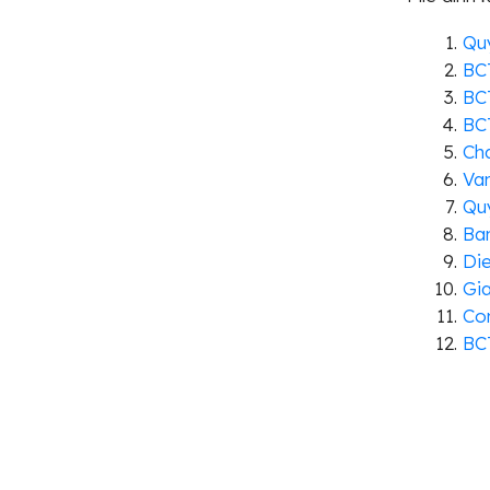
Quy
BC
BC
BC
Cha
Va
Quy
Ba
Die
Gi
Con
BC