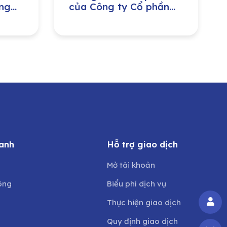
ng
của Công ty Cổ phần
ị
Môi trường và Công
ban
trình đô thị Nghệ An do
ng
Ủy ban Nhân dân tỉnh
Nghệ An sở hữu
anh
Hỗ trợ giao dịch
Mở tài khoản
ông
Biểu phí dịch vụ
Thực hiện giao dịch
Quy định giao dịch