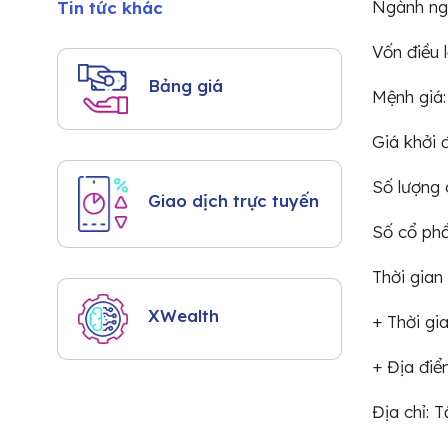
Ngành ngh
Tin tức khác
Vốn điều 
Bảng giá
Mệnh giá
Giá khởi 
Số lượng
Giao dịch trực tuyến
Số cổ ph
Thời gian
XWealth
+ Thời gi
+ Địa điể
Địa chỉ: 