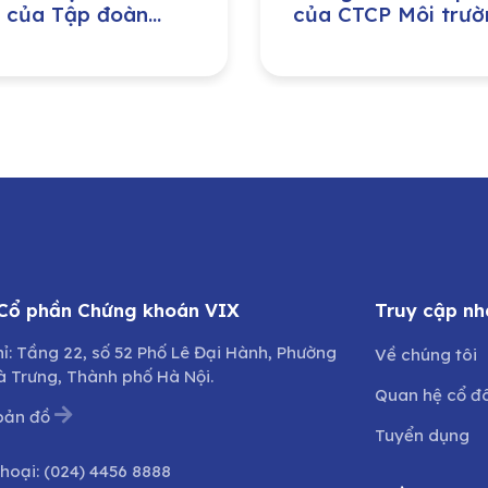
 của Tập đoàn
của CTCP Môi trườ
 nghiệp – Năng
và Phát triển đô th
g Quốc gia Việt
Quảng Bình do Ủy 
(PVN) đầu tư tại
Nhân dân tỉnh Quả
 Công ty Bảo
Trị sở hữu
g – Sửa chữa công
h Dầu khí, Công ty
hần (PVMR)
 Cổ phần Chứng khoán VIX
Truy cập nh
hỉ: Tầng 22, số 52 Phố Lê Đại Hành, Phường
Về chúng tôi
à Trưng, Thành phố Hà Nội.
Quan hệ cổ đ
bản đồ
Tuyển dụng
thoại:
(024) 4456 8888