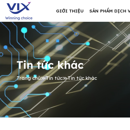
GIỚI THIỆU
SẢN PHẨM DỊCH 
Tin tức khác
Trang chủ
≫
Tin tức
≫
Tin tức khác