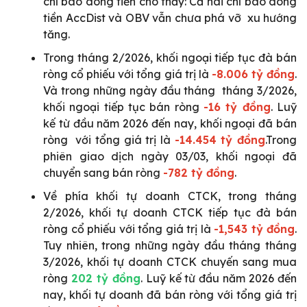
chỉ báo dòng tiền cho thấy: Cả hai chỉ báo dòng
tiền AccDist và OBV vẫn chưa phá vỡ xu hướng
tăng.
Trong tháng 2/2026, khối ngoại tiếp tục đà bán
ròng cổ phiếu với tổng giá trị là
-8.006 tỷ đồng
.
Và trong những ngày đầu tháng tháng 3/2026,
khối ngoại tiếp tục bán ròng
-16 tỷ đồng
. Luỹ
kế từ đầu năm 2026 đến nay, khối ngoại đã bán
ròng với tổng giá trị là
-14.454 tỷ đồng
.Trong
phiên giao dịch ngày 03/03, khối ngoại đã
chuyển sang bán ròng
-782 tỷ đồng
.
Về phía khối tự doanh CTCK, trong tháng
2/2026, khối tự doanh CTCK tiếp tục đà bán
ròng cổ phiếu với tổng giá trị là
-1,543 tỷ đồng
.
Tuy nhiên, trong những ngày đầu tháng tháng
3/2026, khối tự doanh CTCK chuyến sang mua
ròng
202 tỷ đồng
. Luỹ kế từ đầu năm 2026 đến
nay, khối tự doanh đã bán ròng với tổng giá trị