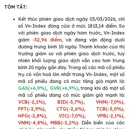
TÓM TẮT:
Kết thúc phiên giao dịch ngày 03/03/2026, chỉ
số Vn-Index đóng cửa ở mức 1813,14 điểm. So
với phiên giao dịch ngày hôm trước, Vn-Index
giảm
-32,96 điểm
, và đang vận động dưới
đường trung bình 10 ngày. Thanh khoản của thị
trường giảm so với phiên giao dịch trước, tuy
nhiên khối lượng giao dịch vẫn cao hơn trung
bình 20 ngày gần đây. Trong số các mã cổ phiếu
trụ có vốn hoá lớn nhất trong Vn-Index, một số
mã cổ phiếu đang có mức tăng giá mạnh là:
GAS(+6,9%), GVR(+6,9%)
, trong khi đó một số
mã cổ phiếu đang có mức giảm giá mạnh là:
VCB(-2,1%), BID(-3,7%), VHM(-7,0%),
FPT(-2,9%), CTG(-2,6%), TCB(-3,0%),
HPG(-2,8%), VIC(-7,0%), VPB(-2,1%),
VNM(-4,8%), MBB(-2,2%)
. Diễn biến của các