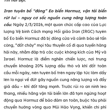
Tin nổi bật:
Iran tuyên bố “đóng” Eo biển Hormuz, vận tải biển
rút lui – nguy cơ sốc nguồn cung năng lượng toàn
cầu:
Ngày 2/3/2026, một quan chức cấp cao của Lực
lượng Vệ binh Cách mạng Hồi giáo Iran (IRGC) tuyên
bố Eo biển Hormuz đã bị đóng cửa và cảnh báo sẽ tấn
công, “đốt cháy” mọi tàu thuyền cố đi qua tuyến hàng
hải này, nhằm đáp trả các cuộc không kích của Mỹ và
Israel. Hormuz là điểm nghẽn chiến lược, nơi trung
chuyển khoảng 20% lượng dầu thô và khí đốt toàn
cầu mỗi ngày, nên tuyên bố trên ngay lập tức làm dấy
lên lo ngại về đứt gãy nguồn cung năng lượng và đẩy
giá dầu – khí đốt tăng mạnh. Trước rủi ro an ninh leo
thang, nhiều hãng vận tải biển lớn đã tạm ngừng hoạt
động qua Hormuz để bảo đảm an toàn, buộc tàu phải
chuyển hướng vòng qua Mũi Hảo Vọng, khiến chi phí