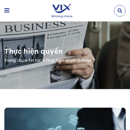
Thực hiện quyền
Trang chủ
≫
Tin tức
≫
Thực hiện quyền
≫
Page 7