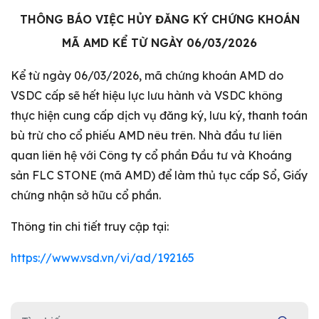
THÔNG BÁO VIỆC HỦY ĐĂNG KÝ CHỨNG KHOÁN
MÃ AMD KỂ TỪ NGÀY 06/03/2026
Kể từ ngày 06/03/2026, mã chứng khoán AMD do
VSDC cấp sẽ hết hiệu lực lưu hành và VSDC không
thực hiện cung cấp dịch vụ đăng ký, lưu ký, thanh toán
bù trừ cho cổ phiếu AMD nêu trên. Nhà đầu tư liên
quan liên hệ với Công ty cổ phần Đầu tư và Khoáng
sản FLC STONE (mã AMD) để làm thủ tục cấp Sổ, Giấy
chứng nhận sở hữu cổ phần.
Thông tin chi tiết truy cập tại:
https://www.vsd.vn/vi/ad/192165