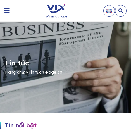
Tin tức
Trang chủ
≫
Tin tức
≫
Page 30
Tin nổi bật