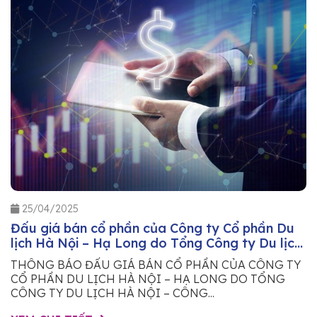
25/04/2025
Đấu giá bán cổ phần của Công ty Cổ phần Du
lịch Hà Nội – Hạ Long do Tổng Công ty Du lịch
Hà Nội – Công ty TNHH sở hữu
THÔNG BÁO ĐẤU GIÁ BÁN CỔ PHẦN CỦA CÔNG TY
CỔ PHẦN DU LỊCH HÀ NỘI – HẠ LONG DO TỔNG
CÔNG TY DU LỊCH HÀ NỘI – CÔNG...