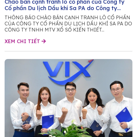
Chào bán cạnh tranh lô cổ phần của Công ty
Cổ phần Du lịch Dầu khí Sa PA do Công ty
TNHH MTV Xổ số kiến thiết tỉnh Lào Cai sở hữu
THÔNG BÁO CHÀO BÁN CẠNH TRANH LÔ CỔ PHẦN
CỦA CÔNG TY CỔ PHẦN DU LỊCH DẦU KHÍ SA PA DO
CÔNG TY TNHH MTV XỔ SỐ KIẾN THIẾT...
XEM CHI TIẾT