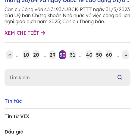
thắng 30/04 và ngày Quốc tế Lao động 01/05
năm 2025
Căn cứ Công văn số 3193/UBCK-PTTT ngày 31/5/2023
của Uỷ ban Chứng khoán Nhà nước về việc công bố lịch
nghỉ giao dịch năm 2025; Căn cứ Thông báo...
XEM CHI TIẾT
«
...
10
20
...
29
30
31
...
40
50
60
...
»
Tin tức
Tin từ VIX
Đấu giá