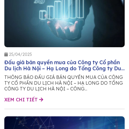
25/04/2025
Đấu giá bán quyền mua của Công ty Cổ phần
Du lịch Hà Nội – Hạ Long do Tổng Công ty Du
lịch Hà Nội – Công ty TNHH sở hữu
THÔNG BÁO ĐẤU GIÁ BÁN QUYỀN MUA CỦA CÔNG
TY CỔ PHẦN DU LỊCH HÀ NỘI – HẠ LONG DO TỔNG
CÔNG TY DU LỊCH HÀ NỘI – CÔNG...
XEM CHI TIẾT