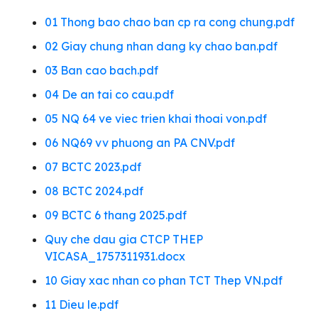
01 Thong bao chao ban cp ra cong chung.pdf
02 Giay chung nhan dang ky chao ban.pdf
03 Ban cao bach.pdf
04 De an tai co cau.pdf
05 NQ 64 ve viec trien khai thoai von.pdf
06 NQ69 vv phuong an PA CNV.pdf
07 BCTC 2023.pdf
08 BCTC 2024.pdf
09 BCTC 6 thang 2025.pdf
Quy che dau gia CTCP THEP
VICASA_1757311931.docx
10 Giay xac nhan co phan TCT Thep VN.pdf
11 Dieu le.pdf