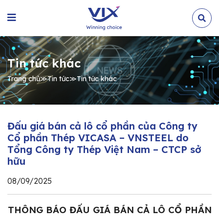
Tin tức khác
Trang chủ
≫
Tin tức
≫
Tin tức khác
Đấu giá bán cả lô cổ phần của Công ty
Cổ phần Thép VICASA – VNSTEEL do
Tổng Công ty Thép Việt Nam – CTCP sở
hữu
08/09/2025
THÔNG BÁO ĐẤU GIÁ BÁN CẢ LÔ CỔ PHẦN