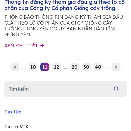
Thông tin đăng ký tham gia đấu giá theo lô cổ
phần của Công ty Cổ phần Giống cây trồng
Hưng Yên do Ủy ban nhân dân tỉnh Hưng Yên sở
THÔNG BÁO THÔNG TIN ĐĂNG KÝ THAM GIA ĐẤU
hữu
GIÁ THEO LÔ CỔ PHẦN CỦA CTCP GIỐNG CÂY
TRỒNG HƯNG YÊN DO UỶ BAN NHÂN DÂN TỈNH
HƯNG YÊN...
XEM CHI TIẾT
«
...
10
11
12
...
20
30
40
...
»
Tin tức
Tin từ VIX