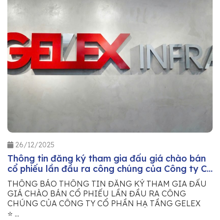
26/12/2025
Thông tin đăng ký tham gia đấu giá chào bán
cổ phiếu lần đầu ra công chúng của Công ty Cổ
phần Hạ tầng GELEX
THÔNG BÁO THÔNG TIN ĐĂNG KÝ THAM GIA ĐẤU
GIÁ CHÀO BÁN CỔ PHIẾU LẦN ĐẦU RA CÔNG
CHÚNG CỦA CÔNG TY CỔ PHẦN HẠ TẦNG GELEX
⭐ ...