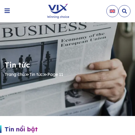
Tin tức
Trang chủ
≫
Tin tức
≫
Page 11
Tin nổi bật