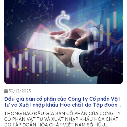
30/12/2025
Đấu giá bán cổ phần của Công ty Cổ phần Vật
tư và Xuất nhập khẩu Hóa chất do Tập đoàn
Hóa chất Việt Nam sở hữu
THÔNG BÁO ĐẤU GIÁ BÁN CỔ PHẦN CỦA CÔNG TY
CỔ PHẦN VẬT TƯ VÀ XUẤT NHẬP KHẨU HÓA CHẤT
DO TẬP ĐOÀN HÓA CHẤT VIỆT NAM SỞ HỮU...