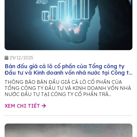
29/12/2025
Bán đấu giá cả lô cổ phần của Tổng công ty
Đầu tư và Kinh doanh vốn nhà nước tại Công ty
Cổ phần Trà Bắc
THÔNG BÁO BÁN ĐẤU GIÁ CẢ LÔ CỔ PHẦN CỦA
TỔNG CÔNG TY ĐẦU TƯ VÀ KINH DOANH VỐN NHÀ
NƯỚC ĐẦU TƯ TẠI CÔNG TY CỔ PHẦN TRÀ...
XEM CHI TIẾT