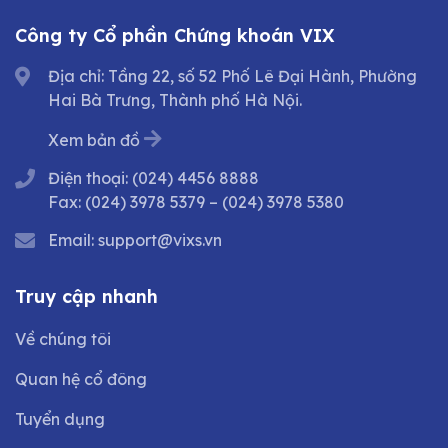
Công ty Cổ phần Chứng khoán VIX
Địa chỉ: Tầng 22, số 52 Phố Lê Đại Hành, Phường
Hai Bà Trưng, Thành phố Hà Nội.
Xem bản đồ
Điện thoại:
(024) 4456 8888
Fax:
(024) 3978 5379
–
(024) 3978 5380
Email:
support@vixs.vn
Truy cập nhanh
Về chúng tôi
Quan hệ cổ đông
Tuyển dụng