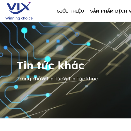
GIỚI THIỆU
SẢN PHẨM DỊCH 
Tin tức khác
Trang chủ
≫
Tin tức
≫
Tin tức khác