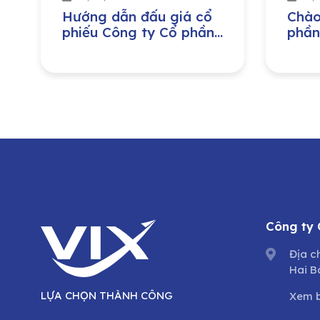
Hướng dẫn đấu giá cổ
Chào
phiếu Công ty Cổ phần
phần
Hạ Tầng Gelex
Công
lượn
Nam 
Tổng
dưỡn
trìn
cổ p
Công ty
Địa c
Hai B
LỰA CHỌN THÀNH CÔNG
Xem 