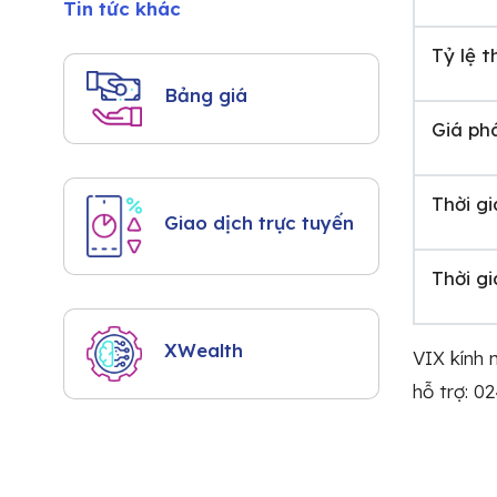
Tin tức khác
Tỷ lệ t
Bảng giá
Giá ph
Thời g
Giao dịch trực tuyến
Thời g
XWealth
VIX kính 
hỗ trợ: 0