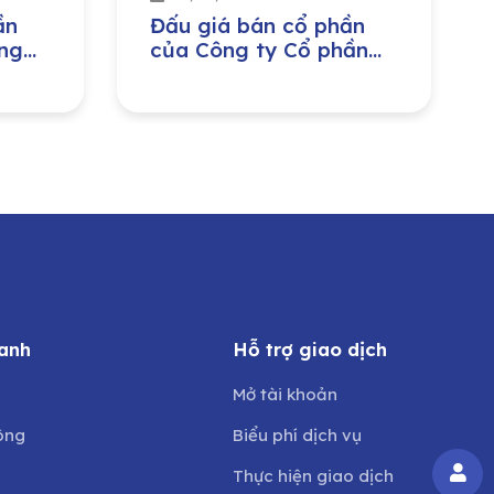
ần
Đấu giá bán cổ phần
ng
của Công ty Cổ phần
ị
Môi trường và Công
ban
trình đô thị Nghệ An do
ng
Ủy ban Nhân dân tỉnh
Nghệ An sở hữu
anh
Hỗ trợ giao dịch
Mở tài khoản
ông
Biểu phí dịch vụ
Thực hiện giao dịch