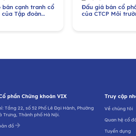
 bán cạnh tranh cổ
Đấu giá bán cổ ph
 của Tập đoàn
của CTCP Môi trườ
 nghiệp – Năng
và Phát triển đô th
g Quốc gia Việt
Quảng Bình do Ủy 
(PVN) đầu tư tại
Nhân dân tỉnh Quả
 Công ty Bảo
Trị sở hữu
g – Sửa chữa công
h Dầu khí, Công ty
hần (PVMR)
 Cổ phần Chứng khoán VIX
Truy cập nh
hỉ: Tầng 22, số 52 Phố Lê Đại Hành, Phường
Về chúng tôi
à Trưng, Thành phố Hà Nội.
Quan hệ cổ đ
bản đồ
Tuyển dụng