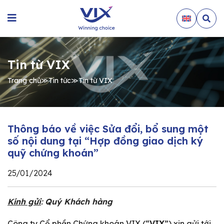
Tin từ VIX
Trang chủ
≫
Tin tức
≫
Tin từ VIX
Thông báo về việc Sửa đổi, bổ sung một
số nội dung tại “Hợp đồng giao dịch ký
quỹ chứng khoán”
25/01/2024
Kính gửi
:
Quý Khách hàng
Công ty Cổ phần Chứng khoán VIX (“
VIX
”) xin gửi tới