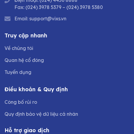
Điện thoại:
(024) 4456 8888
Fax:
(024) 3978 5379
–
(024) 3978 5380
Email:
support@vixs.vn
Truy cập nhanh
Về chúng tôi
Quan hệ cổ đông
Tuyển dụng
Điều khoản & Quy định
Công bố rủi ro
Quy định bảo vệ dữ liệu cá nhân
Hỗ trợ giao dịch