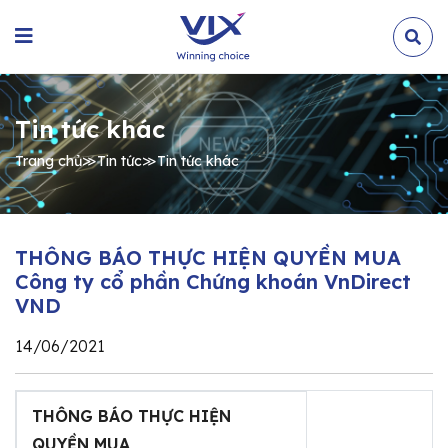
Tin tức khác
Trang chủ
≫
Tin tức
≫
Tin tức khác
THÔNG BÁO THỰC HIỆN QUYỀN MUA
Công ty cổ phần Chứng khoán VnDirect
VND
14/06/2021
THÔNG BÁO THỰC HIỆN
QUYỀN MUA