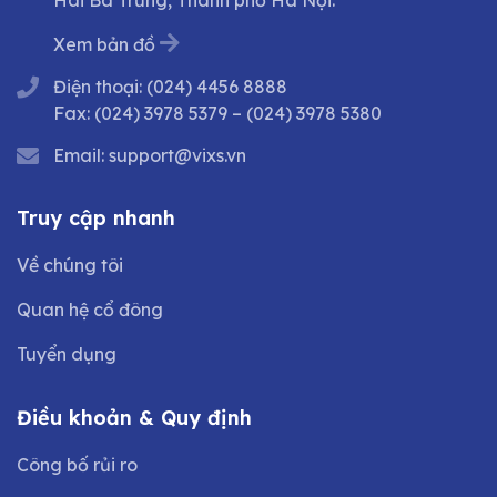
Hai Bà Trưng, Thành phố Hà Nội.
Xem bản đồ
Điện thoại:
(024) 4456 8888
Fax:
(024) 3978 5379
–
(024) 3978 5380
Email:
support@vixs.vn
Truy cập nhanh
Về chúng tôi
Quan hệ cổ đông
Tuyển dụng
Điều khoản & Quy định
Công bố rủi ro