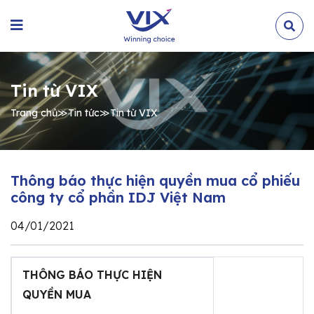
Tin từ VIX
Trang chủ
≫
Tin tức
≫
Tin từ VIX
Thông báo thực hiện quyền mua cổ phiếu
công ty cổ phần IDJ Việt Nam
04/01/2021
THÔNG BÁO THỰC HIỆN
QUYỀN MUA