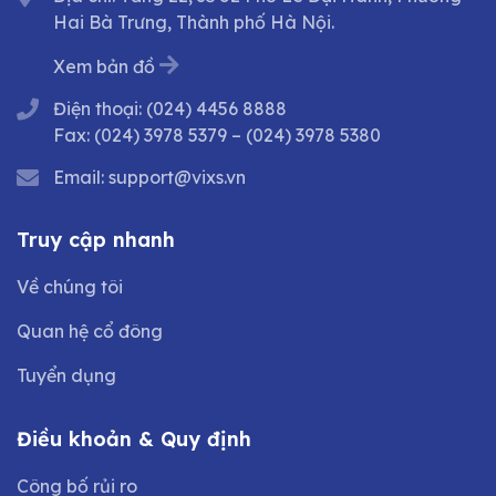
Hai Bà Trưng, Thành phố Hà Nội.
Xem bản đồ
Điện thoại:
(024) 4456 8888
Fax:
(024) 3978 5379
–
(024) 3978 5380
Email:
support@vixs.vn
Truy cập nhanh
Về chúng tôi
Quan hệ cổ đông
Tuyển dụng
Điều khoản & Quy định
Công bố rủi ro