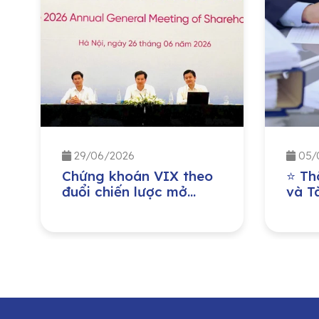
29/06/2026
05/
Chứng khoán VIX theo
⭐ Th
đuổi chiến lược mở
và Tà
rộng quy mô vốn, tăng
đồng
năng lực cho vay
niên
margin