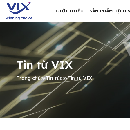
GIỚI THIỆU
SẢN PHẨM DỊCH 
Tin từ VIX
Trang chủ
≫
Tin tức
≫
Tin từ VIX