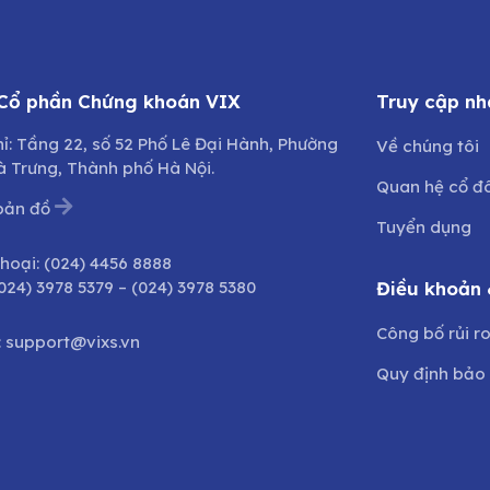
 Cổ phần Chứng khoán VIX
Truy cập nh
hỉ: Tầng 22, số 52 Phố Lê Đại Hành, Phường
Về chúng tôi
à Trưng, Thành phố Hà Nội.
Quan hệ cổ đ
bản đồ
Tuyển dụng
thoại:
(024) 4456 8888
024) 3978 5379
–
(024) 3978 5380
Điều khoản 
Công bố rủi r
:
support@vixs.vn
Quy định bảo 