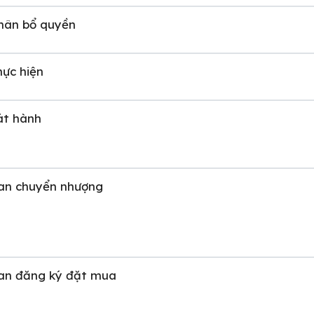
phân bổ quyền
hực hiện
át hành
ian chuyển nhượng
ian đăng ký đặt mua