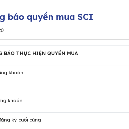
g báo quyền mua SCI
20
 BÁO THỰC HIỆN QUYỀN MUA
ứng khoán
ng khoán
ăng ký cuối cùng