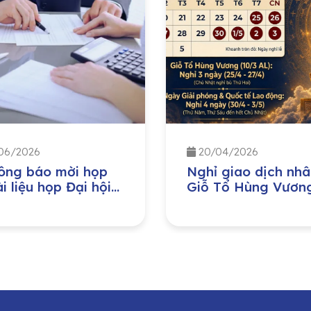
06/2026
20/04/2026
ông báo mời họp
Nghỉ giao dịch nhâ
i liệu họp Đại hội
Giỗ Tổ Hùng Vươn
 cổ đông thường
Ngày Giải phóng M
 năm 2026
Nam 30/04 và Ng
Quốc tế Lao động
01/05 năm 2026