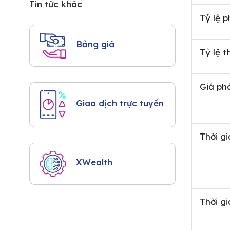
Tin tức khác
Tỷ lệ 
Bảng giá
Tỷ lệ t
Giá ph
Giao dịch trực tuyến
Thời g
XWealth
Thời g