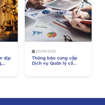
20/04/2026
n dịp
Thông báo cung cấp
g,
Dịch vụ Quản lý cổ
iền
đông cho CTCP Đầu tư
ày
Nước sạch Sông Đà