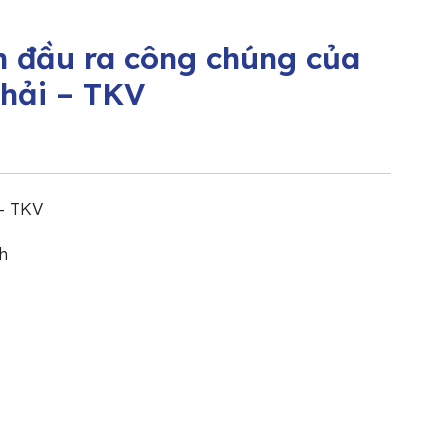
n đầu ra công chúng của
hải – TKV
 – TKV
h