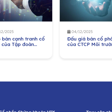
12/2025
04/12/2025
 bán cạnh tranh cổ
Đấu giá bán cổ ph
 của Tập đoàn
của CTCP Môi trườ
 nghiệp – Năng
và Phát triển đô th
g Quốc gia Việt
Quảng Bình do Ủy 
(PVN) đầu tư tại
Nhân dân tỉnh Quả
 Công ty Bảo
Trị sở hữu
g – Sửa chữa công
h Dầu khí, Công ty
hần (PVMR)