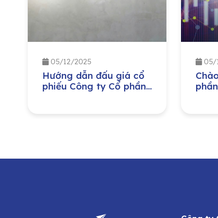
05/12/2025
05/
Hướng dẫn đấu giá cổ
Chào
phiếu Công ty Cổ phần
phần
Hạ Tầng Gelex
Công
lượn
Nam 
Tổng
dưỡn
trìn
cổ p