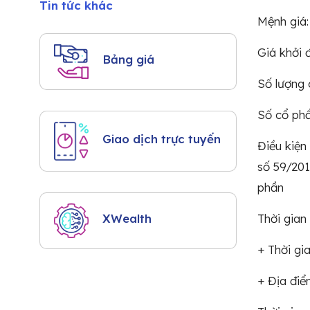
Tin tức khác
Mệnh giá:
Giá khởi 
Bảng giá
Số lượng 
Số cổ ph
Giao dịch trực tuyến
Điều kiện
số 59/20
phần
Thời gian
XWealth
+ Thời gi
+ Địa điểm