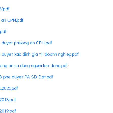
V.pdf
g an CPH.pdf
.pdf
e duyet phuong an CPH.pdf
 duyet xac dinh gia tri doanh nghiep.pdf
ong an su dung nguoi lao dong.pdf
8 phe duyet PA SD Dat.pdf
I.2021.pdf
2018.pdf
2019.pdf