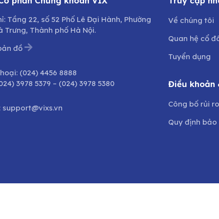
 Cổ phần Chứng khoán VIX
Truy cập nh
hỉ: Tầng 22, số 52 Phố Lê Đại Hành, Phường
Về chúng tôi
à Trưng, Thành phố Hà Nội.
Quan hệ cổ đ
bản đồ
Tuyển dụng
thoại:
(024) 4456 8888
024) 3978 5379
–
(024) 3978 5380
Điều khoản 
Công bố rủi r
:
support@vixs.vn
Quy định bảo 
©2024 Bản quyền thuộc
Công ty CP Chứng khoán VIX