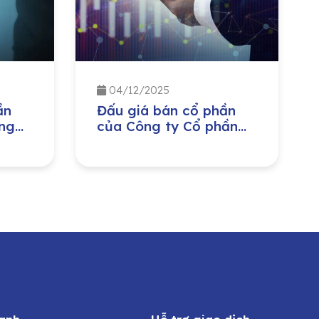
04/12/2025
ần
Đấu giá bán cổ phần
ng
của Công ty Cổ phần
ị
Môi trường và Công
ban
trình đô thị Nghệ An do
ng
Ủy ban Nhân dân tỉnh
Nghệ An sở hữu