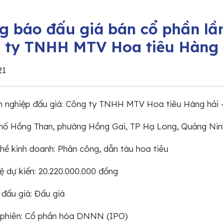
g báo đấu giá bán cổ phần lầ
 ty TNHH MTV Hoa tiêu Hàng 
21
h nghiệp đấu giá: Công ty TNHH MTV Hoa tiêu Hàng hải
Phố Hồng Than, phường Hồng Gai, TP Hạ Long, Quảng Nin
ề kinh doanh: Phân công, dẫn tàu hoa tiêu
lệ dự kiến: 20.220.000.000 đồng
 đấu giá: Đấu giá
t phiên: Cổ phần hóa DNNN (IPO)