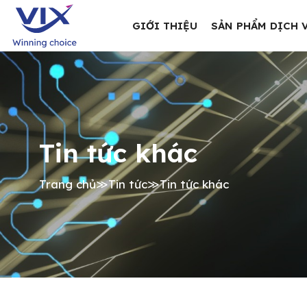
GIỚI THIỆU
SẢN PHẨM DỊCH 
Tin tức khác
Trang chủ
≫
Tin tức
≫
Tin tức khác